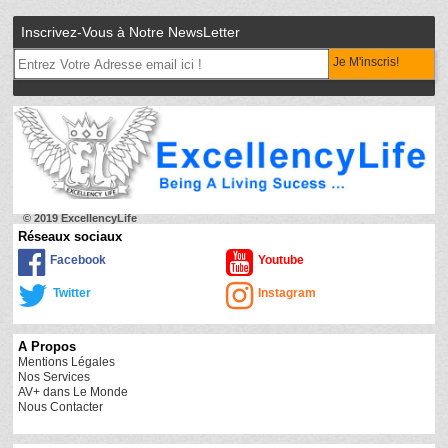
Inscrivez-Vous à Notre NewsLetter
Je M'inscris!
© 2019 ExcellencyLife
Réseaux sociaux
Facebook
Youtube
Twitter
Instagram
A Propos
Mentions Légales
Nos Services
AV+ dans Le Monde
Nous Contacter