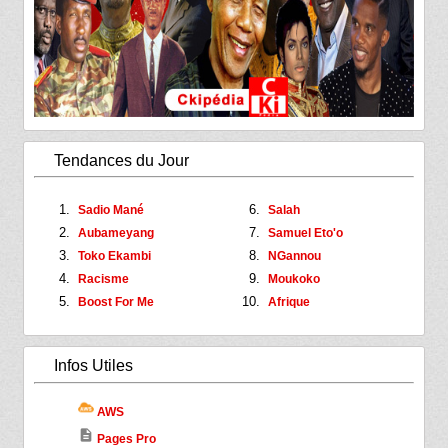
Tendances du Jour
Sadio Mané
Salah
Aubameyang
Samuel Eto'o
Toko Ekambi
NGannou
Racisme
Moukoko
Boost For Me
Afrique
Infos Utiles
AWS
description
Pages Pro