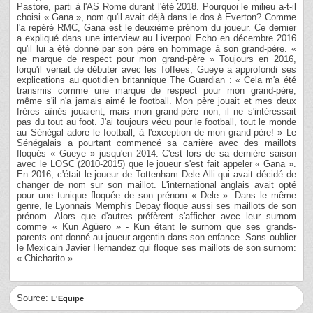
Pastore, parti à l'AS Rome durant l'été 2018. Pourquoi le milieu a-t-il
choisi « Gana », nom qu'il avait déjà dans le dos à Everton? Comme
l'a repéré RMC, Gana est le deuxième prénom du joueur. Ce dernier
a expliqué dans une interview au Liverpool Echo en décembre 2016
qu'il lui a été donné par son père en hommage à son grand-père. «
ne marque de respect pour mon grand-père » Toujours en 2016,
lorqu'il venait de débuter avec les Toffees, Gueye a approfondi ses
explications au quotidien britannique The Guardian : « Cela m'a été
transmis comme une marque de respect pour mon grand-père,
même s'il n'a jamais aimé le football. Mon père jouait et mes deux
frères aînés jouaient, mais mon grand-père non, il ne s'intéressait
pas du tout au foot. J'ai toujours vécu pour le football, tout le monde
au Sénégal adore le football, à l'exception de mon grand-père! » Le
Sénégalais a pourtant commencé sa carrière avec des maillots
floqués « Gueye » jusqu'en 2014. C'est lors de sa dernière saison
avec le LOSC (2010-2015) que le joueur s'est fait appeler « Gana ».
En 2016, c'était le joueur de Tottenham Dele Alli qui avait décidé de
changer de nom sur son maillot. L'international anglais avait opté
pour une tunique floquée de son prénom « Dele ». Dans le même
genre, le Lyonnais Memphis Depay floque aussi ses maillots de son
prénom. Alors que d'autres préfèrent s'afficher avec leur surnom
comme « Kun Agüero » - Kun étant le surnom que ses grands-
parents ont donné au joueur argentin dans son enfance. Sans oublier
le Mexicain Javier Hernandez qui floque ses maillots de son surnom:
« Chicharito ».
Source:
L'Equipe