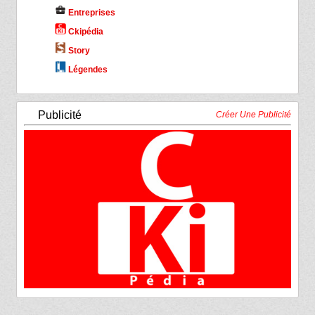
business_center
Entreprises
Ckipédia
Story
Légendes
Publicité
Créer Une Publicité