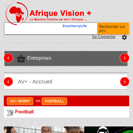
Rechercher sur
AV+
Se Connecter
settings
‹
›
business_center
Entreprises
‹
›
AV+ - Acccueil
>>
AV+ SPORT
FOOTBALL
Football