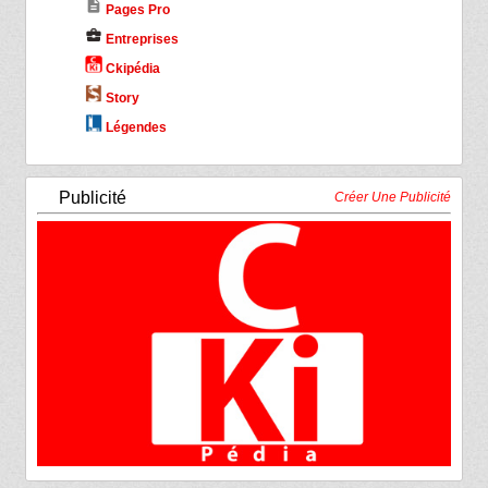
description
Pages Pro
business_center
Entreprises
Ckipédia
Story
Légendes
Publicité
Créer Une Publicité