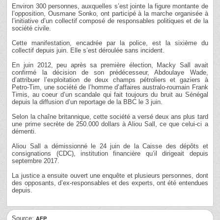
Environ 300 personnes, auxquelles s’est jointe la figure montante de
l’opposition, Ousmane Sonko, ont participé à la marche organisée à
l’initiative d’un collectif composé de responsables politiques et de la
société civile.
Cette manifestation, encadrée par la police, est la sixième du
collectif depuis juin. Elle s’est déroulée sans incident.
En juin 2012, peu après sa première élection, Macky Sall avait
confirmé la décision de son prédécesseur, Abdoulaye Wade,
d’attribuer l’exploitation de deux champs pétroliers et gaziers à
Petro-Tim, une société de l’homme d’affaires australo-roumain Frank
Timis, au coeur d’un scandale qui fait toujours du bruit au Sénégal
depuis la diffusion d’un reportage de la BBC le 3 juin.
Selon la chaîne britannique, cette société a versé deux ans plus tard
une prime secrète de 250.000 dollars à Aliou Sall, ce que celui-ci a
démenti.
Aliou Sall a démissionné le 24 juin de la Caisse des dépôts et
consignations (CDC), institution financière qu’il dirigeait depuis
septembre 2017.
La justice a ensuite ouvert une enquête et plusieurs personnes, dont
des opposants, d’ex-responsables et des experts, ont été entendues
depuis.
Source:
AFP