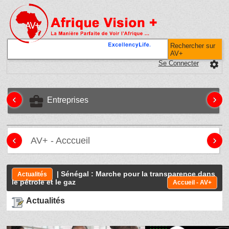
Rechercher sur
AV+
Se Connecter
settings
‹
›
business_center
Entreprises
‹
›
AV+ - Acccueil
| Sénégal : Marche pour la transparence dans
Actualités
le pétrole et le gaz
Accueil - AV+
Actualités