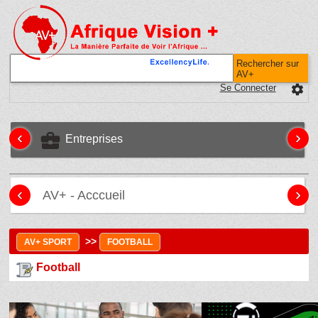
Rechercher sur
AV+
Se Connecter
settings
‹
›
business_center
Entreprises
‹
›
AV+ - Acccueil
>>
AV+ SPORT
FOOTBALL
Football