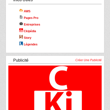
AWS
description
Pages Pro
business_center
Entreprises
Ckipédia
Story
Légendes
Publicité
Créer Une Publicité