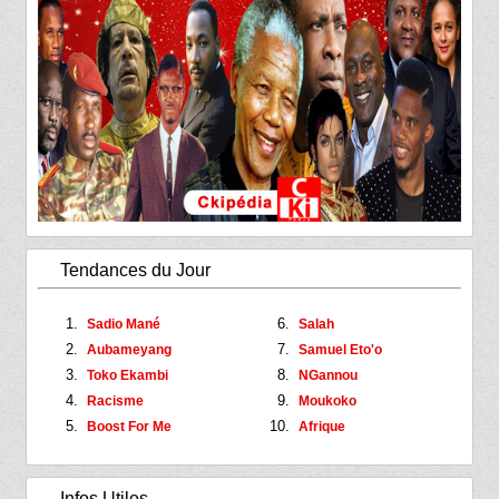
Tendances du Jour
Sadio Mané
Salah
Aubameyang
Samuel Eto'o
Toko Ekambi
NGannou
Racisme
Moukoko
Boost For Me
Afrique
Infos Utiles