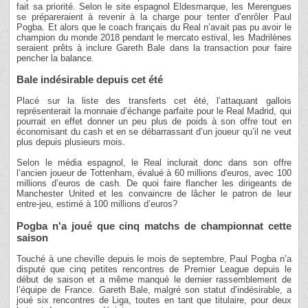
fait sa priorité. Selon le site espagnol Eldesmarque, les Merengues
se prépareraient à revenir à la charge pour tenter d’enrôler Paul
Pogba. Et alors que le coach français du Real n’avait pas pu avoir le
champion du monde 2018 pendant le mercato estival, les Madrilènes
seraient prêts à inclure Gareth Bale dans la transaction pour faire
pencher la balance.
Bale indésirable depuis cet été
Placé sur la liste des transferts cet été, l’attaquant gallois
représenterait la monnaie d’échange parfaite pour le Real Madrid, qui
pourrait en effet donner un peu plus de poids à son offre tout en
économisant du cash et en se débarrassant d’un joueur qu’il ne veut
plus depuis plusieurs mois.
Selon le média espagnol, le Real inclurait donc dans son offre
l’ancien joueur de Tottenham, évalué à 60 millions d'euros, avec 100
millions d’euros de cash. De quoi faire flancher les dirigeants de
Manchester United et les convaincre de lâcher le patron de leur
entre-jeu, estimé à 100 millions d’euros?
Pogba n'a joué que cinq matchs de championnat cette
saison
Touché à une cheville depuis le mois de septembre, Paul Pogba n’a
disputé que cinq petites rencontres de Premier League depuis le
début de saison et a même manqué le dernier rassemblement de
l’équipe de France. Gareth Bale, malgré son statut d’indésirable, a
joué six rencontres de Liga, toutes en tant que titulaire, pour deux