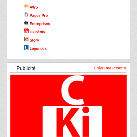
AWS
description
Pages Pro
business_center
Entreprises
Ckipédia
Story
Légendes
Publicité
Créer Une Publicité