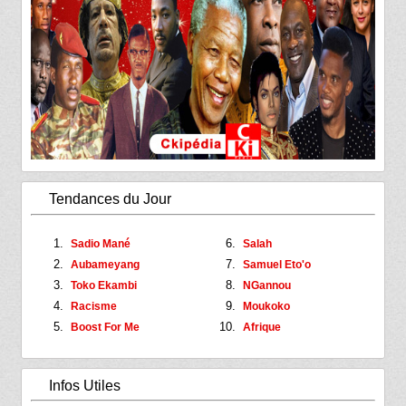
Tendances du Jour
Sadio Mané
Salah
Aubameyang
Samuel Eto'o
Toko Ekambi
NGannou
Racisme
Moukoko
Boost For Me
Afrique
Infos Utiles