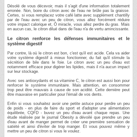
Désolé de vous décevoir, mais il s'agit d'une information totalement
erronée. Non, boire du citron avec de l'eau ne brûle pas la graisse.
Certes, si vous remplacez votre café latte avec supplément chantilly
par de l'eau avec un peu de citron, vous allez forcément réduire
votre impact calorique et, Ô miracle, vous allez perdre du gras. Mais
en aucun cas, le citron dilué dans de l'eau n'a de vertu amincissante.
Le citron renforce les défenses immunitaires et le
système digestif
Par contre, là où le citron est bon, c'est qu'il est acide. Cela va aider
votre système digestif à mieux fonctionner, du fait qu'il stimule la
sécrétion de bile dans le foie. Le citron avec un peu d'eau est
notamment efficace pour digérer les lipides, mais il n'a aucun impact
sur leur stockage.
Avec ses antioxydants et sa vitamine C, le citron est aussi bon pour
renforcer le système immunitaire. Mais attention, en consommer
trop peut être mauvais à cause de son acidité. Cette dernière peut
être mauvaise en particulier pour l'émail de vos dents.
Enfin si vous souhaitez avoir une petite astuce pour perdre un peu
de poids - en plus de faire du sport et d'adopter une alimentation
équilibrée, CQFD - buvez un peu d'eau avant chaque repas. Une
étude réalisée par le journal Obesity a dévoilé que prendre un peu
d'eau avant de manger permet de créer une première sensation de
satiété et ainsi d'éviter de trop manger. Et vous pouvez même y
mettre un peu de citron si vous le voulez.