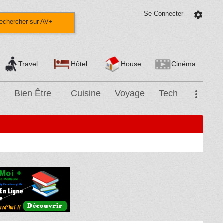
Se Connecter
settings
echercher sur AV+
Travel
Hôtel
House
Cinéma
Bien Être
Cuisine
Voyage
Tech
more_vert