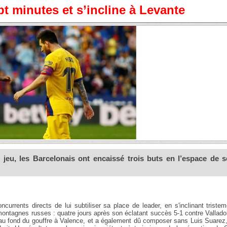
pt minutes et s’incline à Levante
 jeu, les Barcelonais ont encaissé trois buts en l’espace de s
rrents directs de lui subtiliser sa place de leader, en s'inclinant triste
ontagnes russes : quatre jours après son éclatant succès 5-1 contre Valladol
u fond du gouffre à Valence, et a également dû composer sans Luis Suarez, 