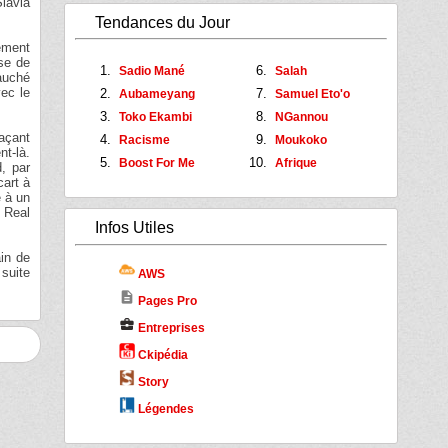
Slavia
Tendances du Jour
lément
nse de
Sadio Mané
Salah
fauché
vec le
Aubameyang
Samuel Eto'o
Toko Ekambi
NGannou
maçant
Racisme
Moukoko
t-là.
Boost For Me
Afrique
d, par
cart à
e à un
t Real
Infos Utiles
ain de
 suite
AWS
description
Pages Pro
business_center
Entreprises
Ckipédia
Story
Légendes