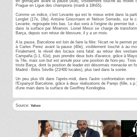
en grimaçant avant la pause (40e), visiblement touché au mollet dro
Prague en Ligue des champions (mardi à 18h55).
Comme un indice, c'est Levante qui est le mieux entré dans la part
Lenglet (17e, 18e). Antoine Griezmann et Nelson Semedo, sur le cou
Levante, regroupée très bas. Le duo sera à l'origine du premier but
dans la surface par Miramon. Lionel Messi se charge de transformer
Barça, depuis son retour de blessure, il y a un mois.
A la pause, Barcelone est loin de faire la fête: l'écart ne le permet 
à Carles Perez avant la pause (40e), visiblement touché à au mol
Finalement, le réveil des locaux sera fatal: au retour des vestia
Campaña (1-1, 61e), puis prendre deux buts d'avance, grâce à Mayoral
la 74e, mais son but est annulé pour une position de hors-jeu. Trois
triste Barça, dont la position de leader est désormais menacée en fo
Madrid - Bétis Séville (21H00 locales), plus tard dans la soirée.
Un peu plus tôt dans l'après-midi, dans l'autre confrontation entre
l'Espanyol Barcelone, grâce à deux réalisations de Parejo (69e, s.p.
d'une main dans la surface de Geoffrey Kondogbia.
Source:
Yahoo