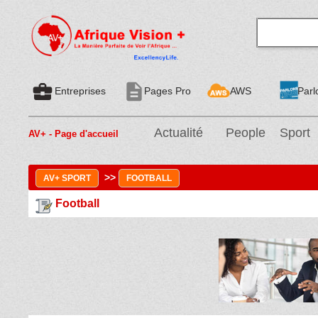
business_center
description
Entreprises
Pages Pro
AWS
Parl
Actualité
People
Sport
AV+ - Page d'accueil
>>
AV+ SPORT
FOOTBALL
Football