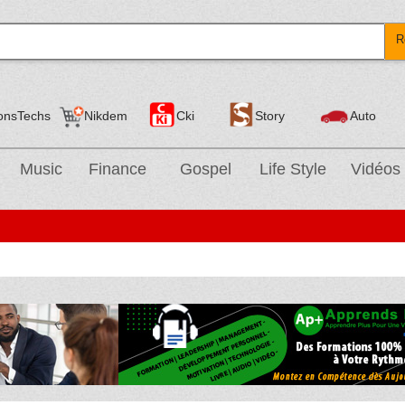
R
onsTechs
Nikdem
Cki
Story
Auto
Music
Finance
Gospel
Life Style
Vidéos