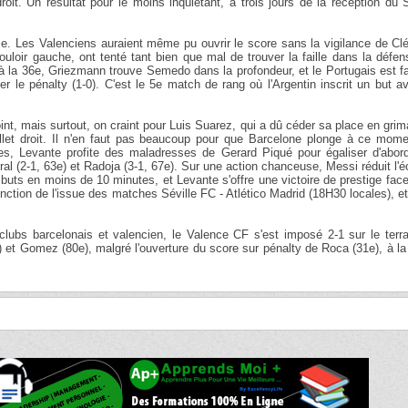
it. Un résultat pour le moins inquiétant, à trois jours de la réception du 
ie. Les Valenciens auraient même pu ouvrir le score sans la vigilance de C
loir gauche, ont tenté tant bien que mal de trouver la faille dans la défe
: à la 36e, Griezmann trouve Semedo dans la profondeur, et le Portugais est 
 le pénalty (1-0). C'est le 5e match de rang où l'Argentin inscrit un but a
point, mais surtout, on craint pour Luis Suarez, qui a dû céder sa place en gri
let droit. Il n'en faut pas beaucoup pour que Barcelone plonge à ce momen
ires, Levante profite des maladresses de Gerard Piqué pour égaliser d'abor
 (2-1, 63e) et Radoja (3-1, 67e). Sur une action chanceuse, Messi réduit l'é
 buts en moins de 10 minutes, et Levante s'offre une victoire de prestige fac
nction de l'issue des matches Séville FC - Atlético Madrid (18H30 locales), e
 clubs barcelonais et valencien, le Valence CF s'est imposé 2-1 sur le terr
) et Gomez (80e), malgré l'ouverture du score sur pénalty de Roca (31e), à la