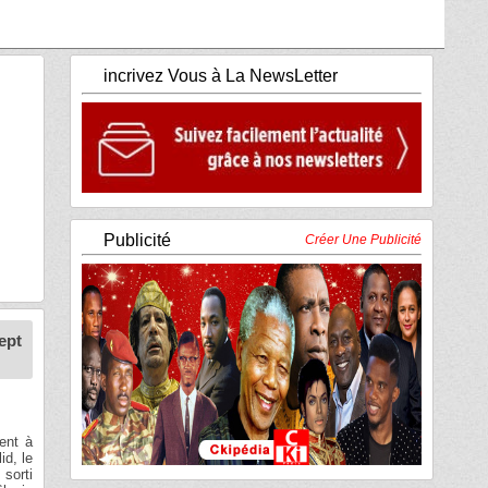
incrivez Vous à La NewsLetter
Publicité
Créer Une Publicité
ept
ment à
id, le
sorti