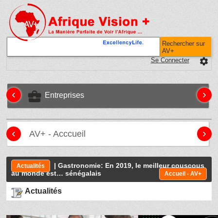
Rechercher sur
AV+
Se Connecter
settings
‹
›
business_center
Entreprises
‹
›
AV+ - Acccueil
| Gastronomie: En 2019, le meilleur couscous
Actualités
au monde est… sénégalais
Accueil - AV+
Actualités