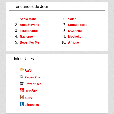
Tendances du Jour
Sadio Mané
Salah
Aubameyang
Samuel Eto'o
Toko Ekambi
NGannou
Racisme
Moukoko
Boost For Me
Afrique
Infos Utiles
AWS
description
Pages Pro
business_center
Entreprises
Ckipédia
Story
Légendes