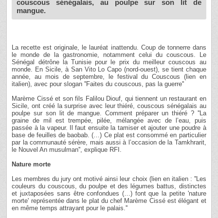
couscous sénégalais, au poulpe sur son lit de
mangue.
La recette est originale, le lauréat inattendu. Coup de tonnerre dans
le monde de la gastronomie, notamment celui du couscous. Le
Sénégal détrône la Tunisie pour le prix du meilleur couscous au
monde. En Sicile, à San Vito Lo Capo (nord-ouest), se tient chaque
année, au mois de septembre, le festival du Couscous (lien en
italien), avec pour slogan ''Faites du couscous, pas la guerre''
Marème Cissé et son fils Falilou Diouf, qui tiennent un restaurant en
Sicile, ont créé la surprise avec leur thiéré, couscous sénégalais au
poulpe sur son lit de mangue. Comment préparer un thiéré ? ''La
graine de mil est trempée, pilée, mélangée avec de l’eau, puis
passée à la vapeur. Il faut ensuite la tamiser et ajouter une poudre à
base de feuilles de baobab. (…) Ce plat est consommé en particulier
par la communauté sérère, mais aussi à l’occasion de la Tamkhrarit,
le Nouvel An musulman'', explique RFI.
Nature morte
Les membres du jury ont motivé ainsi leur choix (lien en italien : ''Les
couleurs du couscous, du poulpe et des légumes battus, distinctes
et juxtaposées sans être confondues (…) font que la petite 'nature
morte' représentée dans le plat du chef Marème Cissé est élégant et
en même temps attrayant pour le palais.''