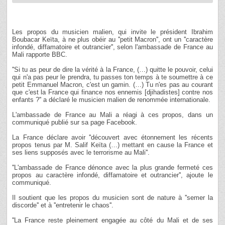
Les propos du musicien malien, qui invite le président Ibrahim
Boubacar Keïta, à ne plus obéir au ''petit Macron'', ont un ''caractère
infondé, diffamatoire et outrancier'', selon l'ambassade de France au
Mali rapporte BBC.
''Si tu as peur de dire la vérité à la France, (…) quitte le pouvoir, celui
qui n'a pas peur le prendra, tu passes ton temps à te soumettre à ce
petit Emmanuel Macron, c'est un gamin. (…) Tu n'es pas au courant
que c'est la France qui finance nos ennemis [djihadistes] contre nos
enfants ?'' a déclaré le musicien malien de renommée internationale.
L'ambassade de France au Mali a réagi à ces propos, dans un
communiqué publié sur sa page Facebook.
La France déclare avoir ''découvert avec étonnement les récents
propos tenus par M. Salif Keïta (…) mettant en cause la France et
ses liens supposés avec le terrorisme au Mali''.
''L'ambassade de France dénonce avec la plus grande fermeté ces
propos au caractère infondé, diffamatoire et outrancier'', ajoute le
communiqué.
Il soutient que les propos du musicien sont de nature à ''semer la
discorde'' et à ''entretenir le chaos''.
''La France reste pleinement engagée au côté du Mali et de ses