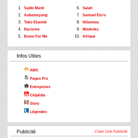
Sadio Mané
Salah
Aubameyang
Samuel Eto'o
Toko Ekambi
NGannou
Racisme
Moukoko
Boost For Me
Afrique
Infos Utiles
AWS
description
Pages Pro
business_center
Entreprises
Ckipédia
Story
Légendes
Publicité
Créer Une Publicité