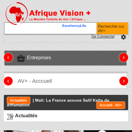
Rechercher sur
AV+
Se Connecter
settings
‹
›
business_center
Entreprises
‹
›
AV+ - Acccueil
| Mali: La France accuse Salif Keïta de
Actualités
diffamation
Accueil - AV+
Actualités