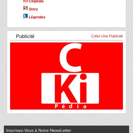
Ckipédia
Story
Légendes
Publicité
Créer Une Publicité
Inscrivez-Vous à Notre NewsLetter