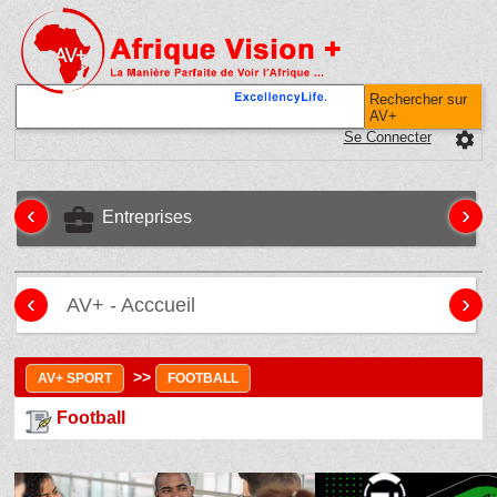
Rechercher sur
AV+
Se Connecter
settings
‹
›
business_center
Entreprises
‹
›
AV+ - Acccueil
>>
AV+ SPORT
FOOTBALL
Football