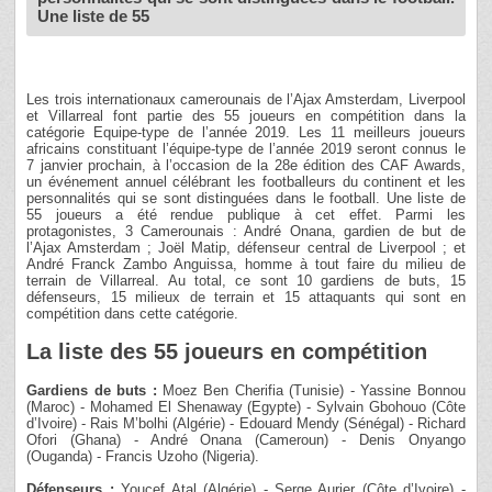
Une liste de 55
Les trois internationaux camerounais de l’Ajax Amsterdam, Liverpool
et Villarreal font partie des 55 joueurs en compétition dans la
catégorie Equipe-type de l’année 2019. Les 11 meilleurs joueurs
africains constituant l’équipe-type de l’année 2019 seront connus le
7 janvier prochain, à l’occasion de la 28e édition des CAF Awards,
un événement annuel célébrant les footballeurs du continent et les
personnalités qui se sont distinguées dans le football. Une liste de
55 joueurs a été rendue publique à cet effet. Parmi les
protagonistes, 3 Camerounais : André Onana, gardien de but de
l’Ajax Amsterdam ; Joël Matip, défenseur central de Liverpool ; et
André Franck Zambo Anguissa, homme à tout faire du milieu de
terrain de Villarreal. Au total, ce sont 10 gardiens de buts, 15
défenseurs, 15 milieux de terrain et 15 attaquants qui sont en
compétition dans cette catégorie.
La liste des 55 joueurs en compétition
Gardiens de buts :
Moez Ben Cherifia (Tunisie) - Yassine Bonnou
(Maroc) - Mohamed El Shenaway (Egypte) - Sylvain Gbohouo (Côte
d’Ivoire) - Rais M’bolhi (Algérie) - Edouard Mendy (Sénégal) - Richard
Ofori (Ghana) - André Onana (Cameroun) - Denis Onyango
(Ouganda) - Francis Uzoho (Nigeria).
Défenseurs :
Youcef Atal (Algérie) - Serge Aurier (Côte d’Ivoire) -