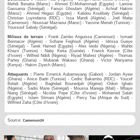
Mehdi Benatia (Maroc) - Ahmed El-Mohammadi (Egypte) - Lamine
Gassama (Sénégal) - Faouzi Ghoulam (Algérie) - Achraf Hakimi
(Maroc) - Ahmed Hegazi (Egypte) - Kalidou Koulibaly (Sénégal) -
Christian Luyindama (RDC) - Issa Mandi (Algérie) - Joël Matip
(Cameroun) - Noussair Mazraoui (Maroc) - Yassine Meriah (Tunisie) -
Youssouf Sabaly (Sénégal).
Milieux de terrain :
Frank Zambo Anguissa (Cameroun) - Ismael
Bennacer (Algérie) - Sofiane Feghouli (Algérie) - Idrissa Gueye
(Sénégal) - Tarek Hamed (Egypte) - Alex Iwobi (Nigeria) - Wahbi
Khazri (Tunisie) - Naby Keita (Guinée) - Franck Kessie (Côte
d’Ivoire) - Wilfred Ndidi (Nigeria) - Riyad Mahrez (Algérie) - Thomas
Partey (Ghana) - Mubarak Wakaso (Ghana) - Victor Wanyama
(Kenya) - Hakim Ziyech (Maroc).
Attaquants :
Pierre Emerick Aubameyang (Gabon) - Jordan Ayew
(Ghana) - Anice Badri (Tunisie) - Cedric Bakambu (RDC) - Youcef
Belaili (Algérie) - Baghdad Bounedjah (Algérie) -Odion Ighalo
(Nigéria) - Sadio Mane (Sénégal) - Moussa Marega (Mali) - Mbaye
Niang (Sénégal) - Nicolas Pepe (Côte d’Ivoire) - Mohamed Salah
(Egypte) - Islam Slimani (Algérie) - Percy Tau (Afrique du Sud) -
Wilfried Zaha (Côte d’Ivoire).
Source:
Cameroun24