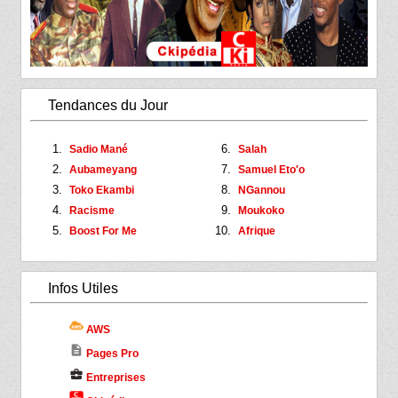
Tendances du Jour
Sadio Mané
Salah
Aubameyang
Samuel Eto'o
Toko Ekambi
NGannou
Racisme
Moukoko
Boost For Me
Afrique
Infos Utiles
AWS
description
Pages Pro
business_center
Entreprises