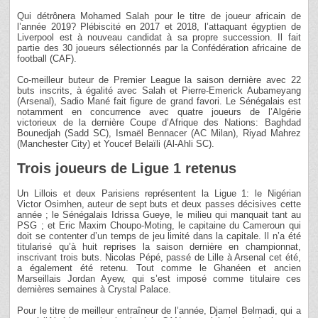
Qui détrônera Mohamed Salah pour le titre de joueur africain de
l’année 2019? Plébiscité en 2017 et 2018, l’attaquant égyptien de
Liverpool est à nouveau candidat à sa propre succession. Il fait
partie des 30 joueurs sélectionnés par la Confédération africaine de
football (CAF).
Co-meilleur buteur de Premier League la saison dernière avec 22
buts inscrits, à égalité avec Salah et Pierre-Emerick Aubameyang
(Arsenal), Sadio Mané fait figure de grand favori. Le Sénégalais est
notamment en concurrence avec quatre joueurs de l’Algérie
victorieux de la dernière Coupe d’Afrique des Nations: Baghdad
Bounedjah (Sadd SC), Ismaël Bennacer (AC Milan), Riyad Mahrez
(Manchester City) et Youcef Belaïli (Al-Ahli SC).
Trois joueurs de Ligue 1 retenus
Un Lillois et deux Parisiens représentent la Ligue 1: le Nigérian
Victor Osimhen, auteur de sept buts et deux passes décisives cette
année ; le Sénégalais Idrissa Gueye, le milieu qui manquait tant au
PSG ; et Eric Maxim Choupo-Moting, le capitaine du Cameroun qui
doit se contenter d’un temps de jeu limité dans la capitale. Il n’a été
titularisé qu’à huit reprises la saison dernière en championnat,
inscrivant trois buts. Nicolas Pépé, passé de Lille à Arsenal cet été,
a également été retenu. Tout comme le Ghanéen et ancien
Marseillais Jordan Ayew, qui s’est imposé comme titulaire ces
dernières semaines à Crystal Palace.
Pour le titre de meilleur entraîneur de l’année, Djamel Belmadi, qui a