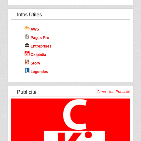
Infos Utiles
AWS
description
Pages Pro
business_center
Entreprises
Ckipédia
Story
Légendes
Publicité
Créer Une Publicité