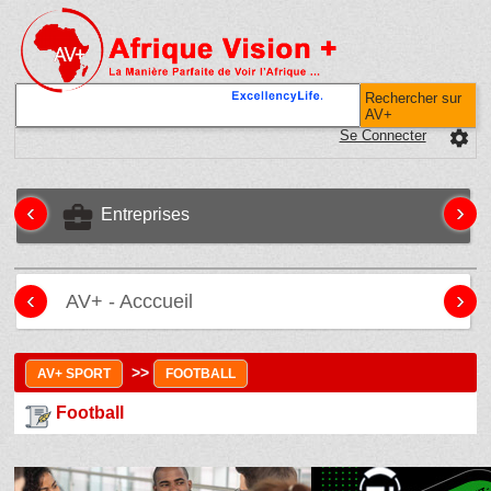
Rechercher sur
AV+
Se Connecter
settings
‹
›
business_center
Entreprises
‹
›
AV+ - Acccueil
>>
AV+ SPORT
FOOTBALL
Football