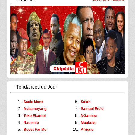
Tendances du Jour
Sadio Mané
Salah
Aubameyang
Samuel Eto'o
Toko Ekambi
NGannou
Racisme
Moukoko
Boost For Me
Afrique