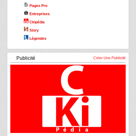
description
Pages Pro
business_center
Entreprises
Ckipédia
Story
Légendes
Publicité
Créer Une Publicité