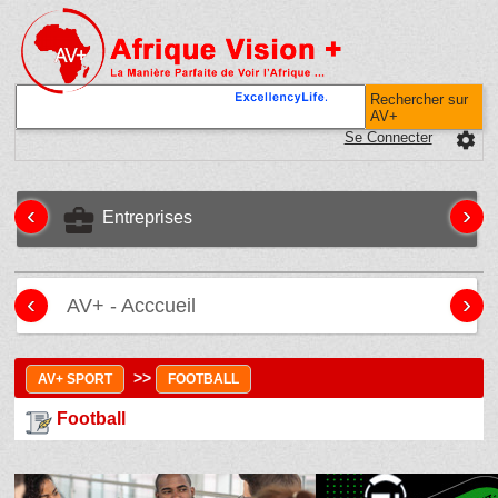
Rechercher sur
AV+
Se Connecter
settings
‹
›
business_center
Entreprises
‹
›
AV+ - Acccueil
>>
AV+ SPORT
FOOTBALL
Football