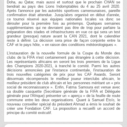
Doha, au Qatar, mais aussi et surtout que le prochain CHAN se
tiendrait au pays des Lions Indomptables du 4 au 25 avril 2020.
Après l'annonce par les autorités sportives camerounaises, pareille
confirmation était attendue. Jusqu'alors organisé en début d'année,
ce tournoi réservé aux équipes nationales locales va donc se
dérouler pour la première fois au printemps. Quelques semaines
supplémentaires qui ne devraient pas être de trop pour parfaire la
préparation des stades et infrastructures en vue ce qui sera un test
grandeur (presque) nature avant la CAN 2021, dont le calendrier
reste à définir. La décision sera prise de façon conjointe entre la
CAF et le pays hôte, « en raison des conditions météorologiques ».
L'instauration de la nouvelle formule de la Coupe du Monde des
clubs de la FIFA n'est certainement pas étrangère à cette décision.
Les représentants africains en seront les trois premiers de la Ligue
des Champions 2020-2021, à tranché le comité. Parmi les autres
décisions annoncées par l'instance continentale, l'instauration de
trois nouvelles catégories de prix pour les CAF Awards. Seront
désormais récompensés le meilleur joueur interclubs africain, le
meilleur président de club africain et les personnes méritant un « prix
social de reconnaissance ». Enfin, Fatma Samoura est venue avec
sa double casquette (Secrétaire générale de la FIFA et Déléguée
générale pour l'Afrique) présenter un « aperçu » de la feuille de route
commune entre les deux organisations. Quant à Samuel Eto'o, le
nouveau conseiller spécial du président Ahmad a émis le souhait de
créer une Fondation CAF. La proposition a recueilli un accord de
principe du comité exécutif.