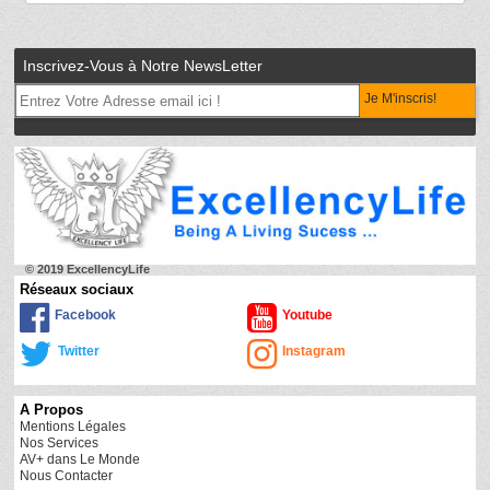
Inscrivez-Vous à Notre NewsLetter
Je M'inscris!
© 2019 ExcellencyLife
Réseaux sociaux
Facebook
Youtube
Twitter
Instagram
A Propos
Mentions Légales
Nos Services
AV+ dans Le Monde
Nous Contacter