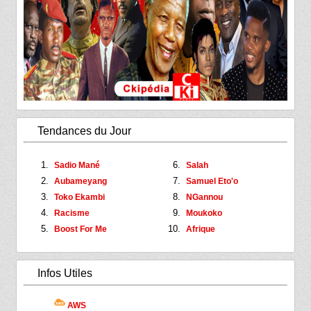
Tendances du Jour
Sadio Mané
Salah
Aubameyang
Samuel Eto'o
Toko Ekambi
NGannou
Racisme
Moukoko
Boost For Me
Afrique
Infos Utiles
AWS