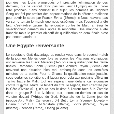
journées, les Lions olympiques ont précipité l'élimination de ces
derniers, qui ne verront donc pas les Jeux Olympiques de Tokyo
l'été prochain. Sans dominer leur sujet, les hommes de Rigobert
Song ont fini par profiter des approximations de la défense malienne
pour ouvrir le score par Franck Evina (75eme). « Nous n’avons pas
vu sur le terrain le match que nous espérions mais l’essentiel a été
fait, c’est-à-dire gagner la rencontre contre le Mali, a réagi le
sélectionneur camerounais après la rencontre. Une manche a été
franchie mais le premier objectif de qualification en demi-finale n’est
pas encore atteint. »
Une Egypte renversante
Le spectacle était davantage au rendez-vous dans le second match
de la journée. Menés deux fois au score, les Pharaons olympiques
ont renversé les Black Meteors (3-2) pour se qualifier pour les demi-
finales. Ramadan Sobhi (82eme) puis Ahmed Rayan (88eme) ont
renversé une situation bien mal embarquée dans les dernières
minutes de la partie. Pour le Ghana, la qualification reste jouable,
sous certaines conditions : il faudra pour cela aux poulains d'Ibrahim
Tanko battre le Mali, tout en espérant une défaite camerounaise
contre l'Egypte. Mardi, le tenant du titre, le Nigeria, battu d'entrée par
la Côte d’Ivoire (0-1), n’aura pas le droit à l’erreur face à la Zambie
dans le groupe B. Les Ivoiriens, eux, seront en demies en cas de
victoire devant l’Afrique du Sud. Résultats de la 2eme journée
(groupe A) : Mali - Cameroun : 0-1 But : Evina (75eme). Egypte –
Ghana : 3-2 But : M.Mostafa (18eme), Sobhi (82eme), Rayan
(88eme) - Yeboah (7eme), Obeng (46eme).