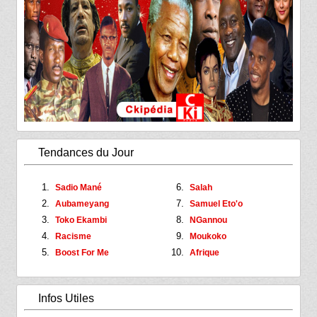
Tendances du Jour
Sadio Mané
Salah
Aubameyang
Samuel Eto'o
Toko Ekambi
NGannou
Racisme
Moukoko
Boost For Me
Afrique
Infos Utiles