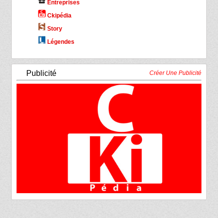
business_center
Entreprises
Ckipédia
Story
Légendes
Publicité
Créer Une Publicité