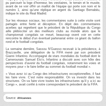
pu parcourir la loge d’honneur, les vestiaires, le terrain et le musée,
avant de se voir offrir un maillot de l‘équipe qui porte son nom et le
numéro 1, ainsi qu’une réplique en argent du Santiago Bernabéu,
indique le site du Real Madrid.
Sur les réseaux sociaux, les commentaires suite à cette visite sont
partagés entre fierté et déception. En dépit des commentaires
acerbes qui regrettent que le président de la République du Congo
aille plébisciter un des meilleurs clubs au monde alors que le
championnat congolais se meurt, beaucoup osent voir en cette
rencontre le début d’un éventuel partenariat entre ce géant du ballon
rond et le football congolais.
La semaine dernière, Sassou N’Guesso recevait à la présidence, à
Brazzaville, une délégation de la FIFA mené par son président
Gianni Infantino. Accompagné de stars mondiales du football dont le
Camerounais Samuel Eto’o, Infantino a discuté avec son hôte des
perspectives d’avenir du football congolais, notamment les voies et
moyens pour « le faire briller au sommet du football mondial ».
« Vous avez ici au Congo des infrastructures exceptionnelles, il faut
les faire vivre. C’est notre responsabilité. On va investir dans les
structures. On va faire vivre toutes les infrastructures qu’il y a ici au
Congo », avait confié à notre correspondant le président de la FIFA.
Source:
Africanews