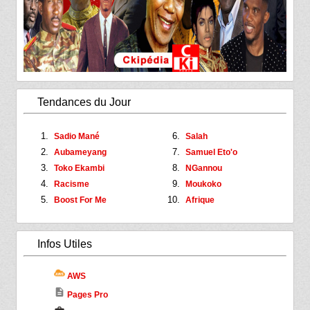
Tendances du Jour
Sadio Mané
Salah
Aubameyang
Samuel Eto'o
Toko Ekambi
NGannou
Racisme
Moukoko
Boost For Me
Afrique
Infos Utiles
AWS
description
Pages Pro