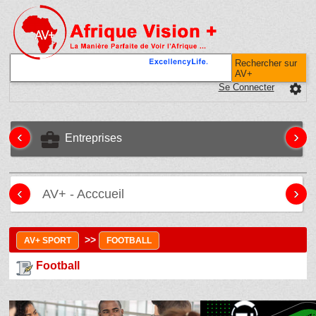
Rechercher sur
AV+
Se Connecter
settings
‹
›
business_center
Entreprises
‹
›
AV+ - Acccueil
>>
AV+ SPORT
FOOTBALL
Football