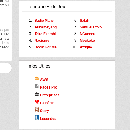
rer au
rrompu
Tendances du Jour
Sadio Mané
Salah
Aubameyang
Samuel Eto'o
chaque
 sujet
Toko Ekambi
NGannou
 on va
Racisme
Moukoko
 de la
nsent
Boost For Me
Afrique
Infos Utiles
AWS
description
Pages Pro
business_center
Entreprises
Ckipédia
Story
Légendes