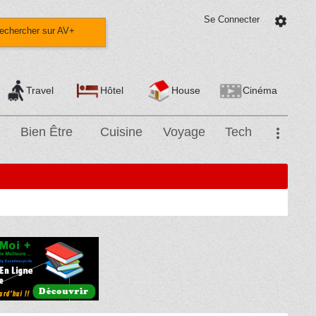
Se Connecter
settings
echercher sur AV+
Travel
Hôtel
House
Cinéma
Bien Être
Cuisine
Voyage
Tech
more_vert