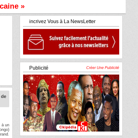
caine »
incrivez Vous à La NewsLetter
Publicité
Créer Une Publicité
 de
l à un
ongo)
grand.