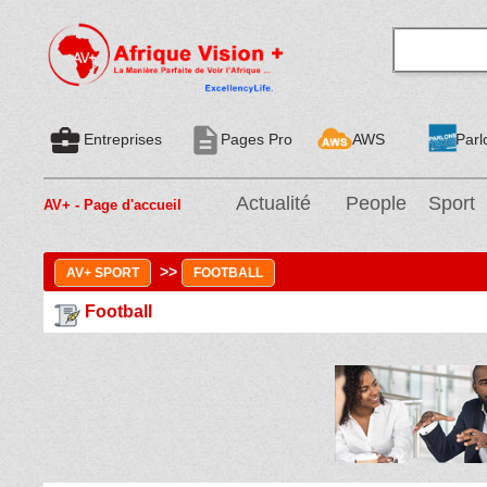
business_center
description
Entreprises
Pages Pro
AWS
Parl
Actualité
People
Sport
AV+ - Page d'accueil
>>
AV+ SPORT
FOOTBALL
Football