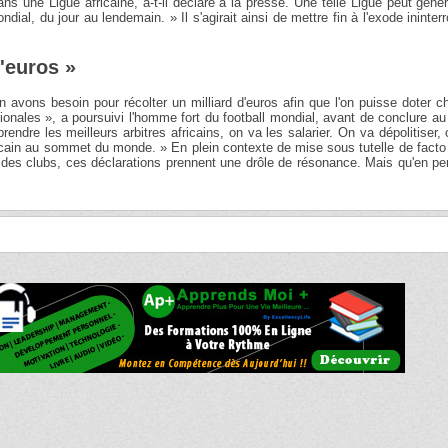
dans une Ligue africaine, a-t-il déclaré à la presse. Une telle Ligue peut géné
dial, du jour au lendemain. » Il s'agirait ainsi de mettre fin à l'exode ininte
d'euros »
 avons besoin pour récolter un milliard d'euros afin que l'on puisse doter 
tionales », a poursuivi l'homme fort du football mondial, avant de conclure au
rendre les meilleurs arbitres africains, on va les salarier. On va dépolitiser,
africain au sommet du monde. » En plein contexte de mise sous tutelle de facto
des clubs, ces déclarations prennent une drôle de résonance. Mais qu'en pe