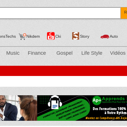
R
onsTechs
Nikdem
Cki
Story
Auto
Music
Finance
Gospel
Life Style
Vidéos