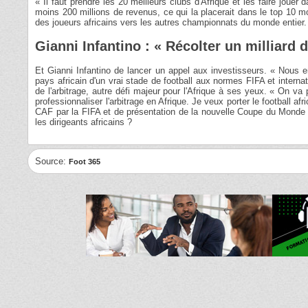
« Il faut prendre les 20 meilleurs clubs d'Afrique et les faire jouer 
moins 200 millions de revenus, ce qui la placerait dans le top 10 mon
des joueurs africains vers les autres championnats du monde entier.
Gianni Infantino : « Récolter un milliard 
Et Gianni Infantino de lancer un appel aux investisseurs. « Nous en
pays africain d'un vrai stade de football aux normes FIFA et interna
de l'arbitrage, autre défi majeur pour l'Afrique à ses yeux. « On va p
professionnaliser l'arbitrage en Afrique. Je veux porter le football 
CAF par la FIFA et de présentation de la nouvelle Coupe du Monde 
les dirigeants africains ?
Source:
Foot 365