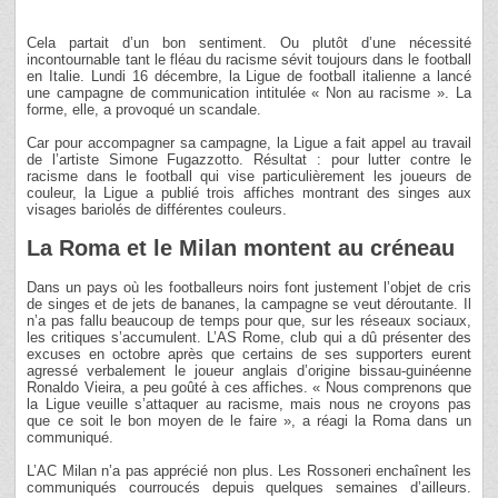
Cela partait d’un bon sentiment. Ou plutôt d’une nécessité
incontournable tant le fléau du racisme sévit toujours dans le football
en Italie. Lundi 16 décembre, la Ligue de football italienne a lancé
une campagne de communication intitulée « Non au racisme ». La
forme, elle, a provoqué un scandale.
Car pour accompagner sa campagne, la Ligue a fait appel au travail
de l’artiste Simone Fugazzotto. Résultat : pour lutter contre le
racisme dans le football qui vise particulièrement les joueurs de
couleur, la Ligue a publié trois affiches montrant des singes aux
visages bariolés de différentes couleurs.
La Roma et le Milan montent au créneau
Dans un pays où les footballeurs noirs font justement l’objet de cris
de singes et de jets de bananes, la campagne se veut déroutante. Il
n’a pas fallu beaucoup de temps pour que, sur les réseaux sociaux,
les critiques s’accumulent. L’AS Rome, club qui a dû présenter des
excuses en octobre après que certains de ses supporters eurent
agressé verbalement le joueur anglais d’origine bissau-guinéenne
Ronaldo Vieira, a peu goûté à ces affiches. « Nous comprenons que
la Ligue veuille s’attaquer au racisme, mais nous ne croyons pas
que ce soit le bon moyen de le faire », a réagi la Roma dans un
communiqué.
L’AC Milan n’a pas apprécié non plus. Les Rossoneri enchaînent les
communiqués courroucés depuis quelques semaines d’ailleurs.