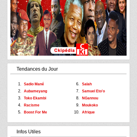
Tendances du Jour
Sadio Mané
Salah
Aubameyang
Samuel Eto'o
Toko Ekambi
NGannou
Racisme
Moukoko
Boost For Me
Afrique
Infos Utiles