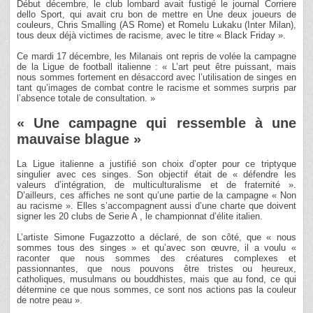
Début décembre, le club lombard avait fustigé le journal Corriere
dello Sport, qui avait cru bon de mettre en Une deux joueurs de
couleurs, Chris Smalling (AS Rome) et Romelu Lukaku (Inter Milan),
tous deux déjà victimes de racisme, avec le titre « Black Friday ».
Ce mardi 17 décembre, les Milanais ont repris de volée la campagne
de la Ligue de football italienne : « L’art peut être puissant, mais
nous sommes fortement en désaccord avec l’utilisation de singes en
tant qu’images de combat contre le racisme et sommes surpris par
l’absence totale de consultation. »
« Une campagne qui ressemble à une
mauvaise blague »
La Ligue italienne a justifié son choix d’opter pour ce triptyque
singulier avec ces singes. Son objectif était de « défendre les
valeurs d’intégration, de multiculturalisme et de fraternité ».
D’ailleurs, ces affiches ne sont qu’une partie de la campagne « Non
au racisme ». Elles s’accompagnent aussi d’une charte que doivent
signer les 20 clubs de Serie A , le championnat d’élite italien.
L’artiste Simone Fugazzotto a déclaré, de son côté, que « nous
sommes tous des singes » et qu’avec son œuvre, il a voulu «
raconter que nous sommes des créatures complexes et
passionnantes, que nous pouvons être tristes ou heureux,
catholiques, musulmans ou bouddhistes, mais que au fond, ce qui
détermine ce que nous sommes, ce sont nos actions pas la couleur
de notre peau ».