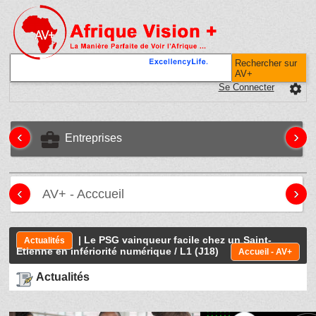
Rechercher sur
AV+
Se Connecter
settings
‹
›
business_center
Entreprises
‹
›
AV+ - Acccueil
| Le PSG vainqueur facile chez un Saint-
Actualités
Etienne en infériorité numérique / L1 (J18)
Accueil - AV+
Actualités