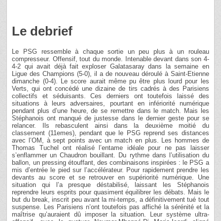
Le debrief
Le PSG ressemble à chaque sortie un peu plus à un rouleau
compresseur. Offensif, tout du monde. Intenable devant dans son 4-
4-2 qui avait déjà fait exploser Galatasaray dans la semaine en
Ligue des Champions (5-0), il a de nouveau déroulé à Saint-Etienne
dimanche (0-4). Le score aurait même pu être plus lourd pour les
Verts, qui ont concédé une dizaine de tirs cadrés à des Parisiens
collectifs et séduisants. Ces derniers ont toutefois laissé des
situations à leurs adversaires, pourtant en infériorité numérique
pendant plus d’une heure, de se remettre dans le match. Mais les
Stéphanois ont manqué de justesse dans le dernier geste pour se
relancer. Ils rebasculent ainsi dans la deuxième moitié du
classement (11emes), pendant que le PSG reprend ses distances
avec l’OM, à sept points avec un match en plus. Les hommes de
Thomas Tuchel ont réalisé l’entame idéale pour ne pas laisser
s’enflammer un Chaudron bouillant. Du rythme dans l’utilisation du
ballon, un pressing étouffant, des combinaisons inspirées : le PSG a
mis d’entrée le pied sur l’accélérateur. Pour rapidement prendre les
devants au score et se retrouver en supériorité numérique. Une
situation qui l’a presque déstabilisé, laissant les Stéphanois
reprendre leurs esprits pour quasiment équilibrer les débats. Mais le
but du break, inscrit peu avant la mi-temps, a définitivement tué tout
suspense. Les Parisiens n’ont toutefois pas affiché la sérénité et la
maîtrise qu’auraient dû imposer la situation. Leur système ultra-