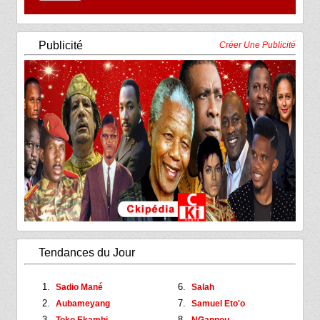
Publicité
Créer Une Publicité
Tendances du Jour
Sadio Mané
Salah
Aubameyang
Samuel Eto'o