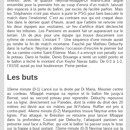
offensif, avec le quatuor Neymar-Mbappé-Di Maria-Icardi aligné
ensemble pour la première fois au coup d’envoi d’un match, laissait
des espaces à la perte du ballon, par excès de facilité parfois. Mais
les Stéphanois n’ont pas réussi à punir le PSG pour faire basculer le
match dans l’irrationnel. C’est au contraire eux qui ont craqué deux
fois dans le dernier quart d’heure, avant que l’arbitre ne renvoie vite
les deux équipes aux vestiaires, un feu d’artifice étant déclenché
dans les tribunes. Les Parisiens en avaient fait un auparavant sur le
terrain. Un de plus pour une équipe qui trouve doucement son
rythme de croisière. L’instant T : Une séquence d’une minute aurait
pu rendre la fin de match incertaine. Fauché par Mathieu Debuchy
dans la surface, Neymar a obtenu l’occasion d’inscrire le premier but
de sa carrière contre Saint-Etienne. Mais il a envoyé son penalty sur
le poteau. Dans la foulée, Denis Bouanga a tenté un subtil pointu et
le ballon a léché le montant d’un Keylor Navas battu. De 0-3 à 1-2,
l’ASSE aurait pu tout bouleverser. Peine perdue…
Les buts
10eme minute (0-1) Lancé sur la droite par Di Maria, Meunier centre
au cordeau. Mbappé manque sa reprise et le ballon file jusqu’à
Bernat, seul au second poteau pour reprendre. Debuchy repousse
sur sa ligne, directement sur Paredes, dont la volée du droit des 20
mètres est dévié aux six mètres par W.Fofana. Ruffier est pris à
contre-pied. 44eme minute (0-2) Marquinhos trouve Neymar entre les
lignes. Pas attaqué, le Brésilien se retourne pour lancer Mbappé
dans la profondeur. Couvert par Debuchy, l’attaquant parisien se
présente seul face à Ruffier, qui voit le ballon lui passer sous le bras
sur la frappe à bout portant. 72eme minute (0-3) Neymar lance sur la