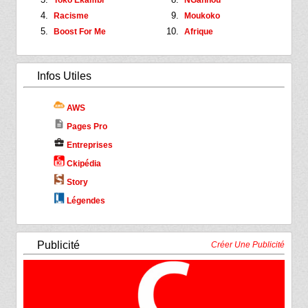
Toko Ekambi
NGannou
Racisme
Moukoko
Boost For Me
Afrique
Infos Utiles
AWS
description
Pages Pro
business_center
Entreprises
Ckipédia
Story
Légendes
Publicité
Créer Une Publicité