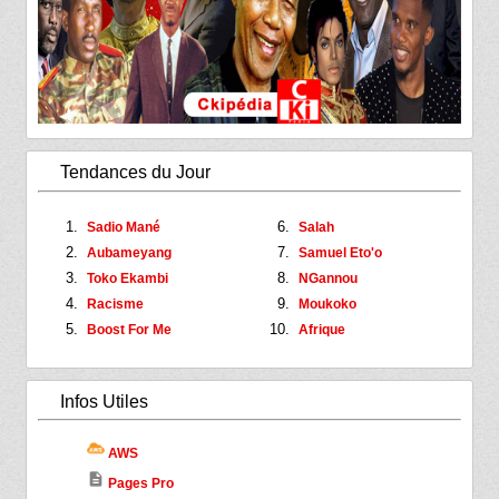
Tendances du Jour
Sadio Mané
Salah
Aubameyang
Samuel Eto'o
Toko Ekambi
NGannou
Racisme
Moukoko
Boost For Me
Afrique
Infos Utiles
AWS
description
Pages Pro