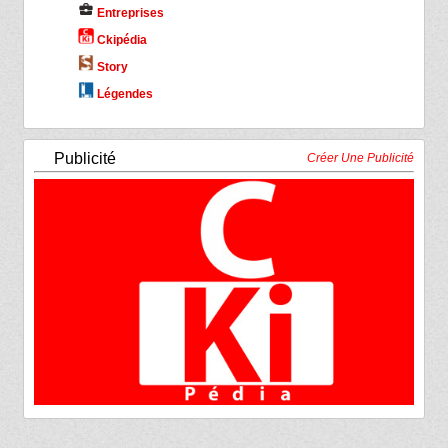
business_center
Entreprises
Ckipédia
Story
Légendes
Publicité
Créer Une Publicité