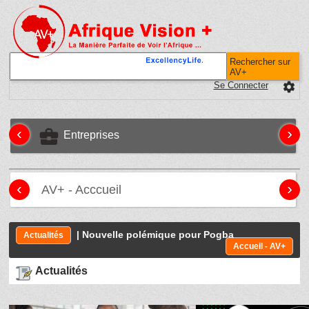
Rechercher sur
AV+
Se Connecter
settings
‹
›
business_center
Entreprises
‹
›
AV+ - Acccueil
| Nouvelle polémique pour Pogba
Actualités
Accueil - AV+
Actualités