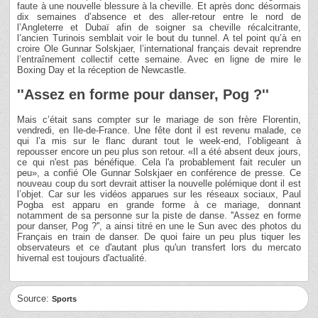
faute à une nouvelle blessure à la cheville. Et après donc désormais
dix semaines d’absence et des aller-retour entre le nord de
l’Angleterre et Dubaï afin de soigner sa cheville récalcitrante,
l’ancien Turinois semblait voir le bout du tunnel. A tel point qu’à en
croire Ole Gunnar Solskjaer, l’international français devait reprendre
l’entraînement collectif cette semaine. Avec en ligne de mire le
Boxing Day et la réception de Newcastle.
''Assez en forme pour danser, Pog ?''
Mais c’était sans compter sur le mariage de son frère Florentin,
vendredi, en Ile-de-France. Une fête dont il est revenu malade, ce
qui l’a mis sur le flanc durant tout le week-end, l’obligeant à
repousser encore un peu plus son retour. «Il a été absent deux jours,
ce qui n'est pas bénéfique. Cela l'a probablement fait reculer un
peu», a confié Ole Gunnar Solskjaer en conférence de presse. Ce
nouveau coup du sort devrait attiser la nouvelle polémique dont il est
l’objet. Car sur les vidéos apparues sur les réseaux sociaux, Paul
Pogba est apparu en grande forme à ce mariage, donnant
notamment de sa personne sur la piste de danse. ''Assez en forme
pour danser, Pog ?'', a ainsi titré en une le Sun avec des photos du
Français en train de danser. De quoi faire un peu plus tiquer les
observateurs et ce d'autant plus qu'un transfert lors du mercato
hivernal est toujours d'actualité.
Source:
Sports