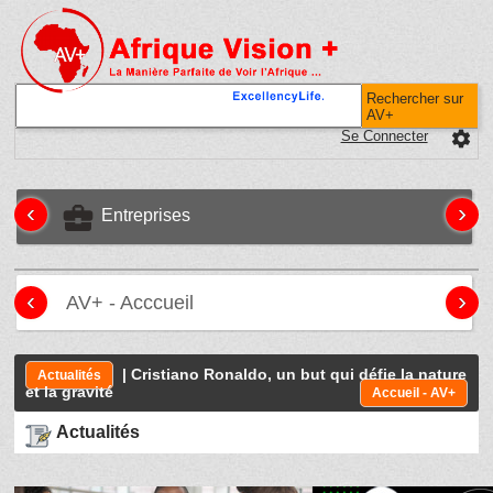
Rechercher sur
AV+
Se Connecter
settings
‹
›
business_center
Entreprises
‹
›
AV+ - Acccueil
| Cristiano Ronaldo, un but qui défie la nature
Actualités
et la gravité
Accueil - AV+
Actualités