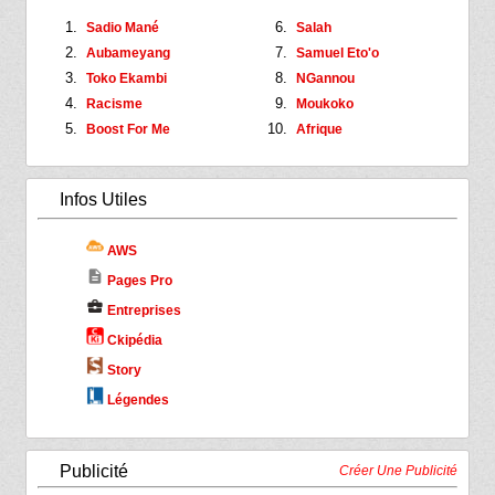
Sadio Mané
Salah
Aubameyang
Samuel Eto'o
Toko Ekambi
NGannou
Racisme
Moukoko
Boost For Me
Afrique
Infos Utiles
AWS
description
Pages Pro
business_center
Entreprises
Ckipédia
Story
Légendes
Publicité
Créer Une Publicité