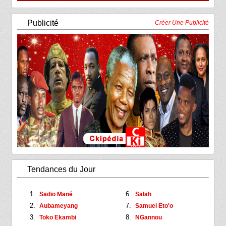
Publicité
Créer Une Publicité
Tendances du Jour
Sadio Mané
Salah
Aubameyang
Samuel Eto'o
Toko Ekambi
NGannou