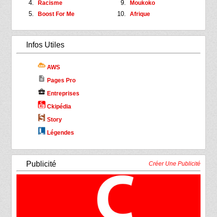
Racisme
Moukoko
Boost For Me
Afrique
Infos Utiles
AWS
description
Pages Pro
business_center
Entreprises
Ckipédia
Story
Légendes
Publicité
Créer Une Publicité