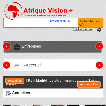
Rechercher sur
AV+
Se Connecter
settings
‹
›
business_center
Entreprises
‹
›
AV+ - Acccueil
| Real Madrid: Le club merengue cible Sadio
Actualités
Mané !
Accueil - AV+
Actualités