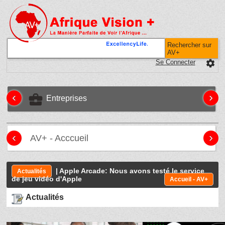
Rechercher sur
AV+
Se Connecter
settings
‹
›
business_center
Entreprises
‹
›
AV+ - Acccueil
| Apple Arcade: Nous avons testé le service
Actualités
de jeu vidéo d'Apple
Accueil - AV+
Actualités