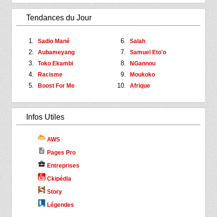
Tendances du Jour
Sadio Mané
Salah
Aubameyang
Samuel Eto'o
Toko Ekambi
NGannou
Racisme
Moukoko
Boost For Me
Afrique
Infos Utiles
AWS
description
Pages Pro
business_center
Entreprises
Ckipédia
Story
Légendes