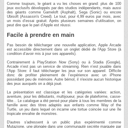
Comme toujours, le géant a vu les choses en grand: plus de 100
jeux exclusifs développés par des studios indépendants, mais aussi
des géants comme Gameloft (Asphalt), Sega (Sonic) ou encore
Ubisoft (Assassin's Creed). Le tout, pour 4,99 euros par mois, avec
un mois d’essai gratuit. Après plusieurs semaines d’utilisation, on
peut dire que le pari d’Apple est réussi.
Facile à prendre en main
Pas besoin de télécharger une nouvelle application, Apple Arcade
est accessible directement dans un onglet dédié de l'App Store (à
condition d’avoir mis à jour ses appareils).
Contrairement à PlayStation Now (Sony) ou à Stadia (Google),
Arcade n’est pas un service de streaming. Rien n’est jouable dans
l’App Store: il faut télécharger les jeux sur son appareil. Difficile
donc de profiter pleinement de l’expérience avec un iPhone
possédant peu de mémoire. Autre bémol, il n'existe aucun historique
des jeux auxquels on a déjà joué.
La présentation est classique et les catégories variées: action,
aventure, pour les débutants, multijoueur, jeux de plateforme, casse-
tête... Le catalogue a été pensé pour plaire à tous les membres de la
famille avec des titres adaptés aux enfants comme Way of the
Turtle, un jeu dans lequel on incarne une tortue coincée sur une île
tropicale envahie de monstres.
D'autres s'adressent à un public plus expérimenté comme
Mutazione, une plongée dans une communauté secrète marquée par