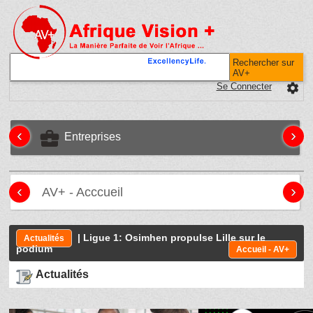
Rechercher sur
AV+
Se Connecter
settings
‹
›
business_center
Entreprises
‹
›
AV+ - Acccueil
| Ligue 1: Osimhen propulse Lille sur le
Actualités
podium
Accueil - AV+
Actualités