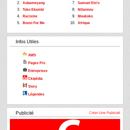
Aubameyang
Samuel Eto'o
Toko Ekambi
NGannou
Racisme
Moukoko
Boost For Me
Afrique
Infos Utiles
AWS
description
Pages Pro
business_center
Entreprises
Ckipédia
Story
Légendes
Publicité
Créer Une Publicité