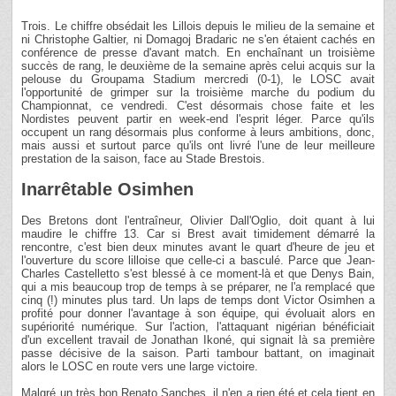
Trois. Le chiffre obsédait les Lillois depuis le milieu de la semaine et
ni Christophe Galtier, ni Domagoj Bradaric ne s'en étaient cachés en
conférence de presse d'avant match. En enchaînant un troisième
succès de rang, le deuxième de la semaine après celui acquis sur la
pelouse du Groupama Stadium mercredi (0-1), le LOSC avait
l'opportunité de grimper sur la troisième marche du podium du
Championnat, ce vendredi. C'est désormais chose faite et les
Nordistes peuvent partir en week-end l'esprit léger. Parce qu'ils
occupent un rang désormais plus conforme à leurs ambitions, donc,
mais aussi et surtout parce qu'ils ont livré l'une de leur meilleure
prestation de la saison, face au Stade Brestois.
Inarrêtable Osimhen
Des Bretons dont l'entraîneur, Olivier Dall'Oglio, doit quant à lui
maudire le chiffre 13. Car si Brest avait timidement démarré la
rencontre, c'est bien deux minutes avant le quart d'heure de jeu et
l'ouverture du score lilloise que celle-ci a basculé. Parce que Jean-
Charles Castelletto s'est blessé à ce moment-là et que Denys Bain,
qui a mis beaucoup trop de temps à se préparer, ne l'a remplacé que
cinq (!) minutes plus tard. Un laps de temps dont Victor Osimhen a
profité pour donner l'avantage à son équipe, qui évoluait alors en
supériorité numérique. Sur l'action, l'attaquant nigérian bénéficiait
d'un excellent travail de Jonathan Ikoné, qui signait là sa première
passe décisive de la saison. Parti tambour battant, on imaginait
alors le LOSC en route vers une large victoire.
Malgré un très bon Renato Sanches, il n'en a rien été et cela tient en