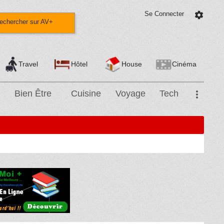
Se Connecter
settings
echercher sur AV+
Travel
Hôtel
House
Cinéma
Bien Être
Cuisine
Voyage
Tech
more_vert