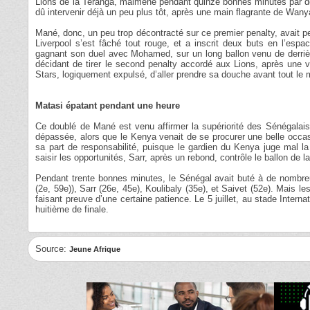
Lions de la Teranga, malmené pendant quinze bonnes minutes par de
dû intervenir déjà un peu plus tôt, après une main flagrante de Wan
Mané, donc, un peu trop décontracté sur ce premier penalty, avait p
Liverpool s’est fâché tout rouge, et a inscrit deux buts en l’espac
gagnant son duel avec Mohamed, sur un long ballon venu de derrièr
décidant de tirer le second penalty accordé aux Lions, après une 
Stars, logiquement expulsé, d’aller prendre sa douche avant tout le 
Matasi épatant pendant une heure
Ce doublé de Mané est venu affirmer la supériorité des Sénégalais,
dépassée, alors que le Kenya venait de se procurer une belle occas
sa part de responsabilité, puisque le gardien du Kenya juge mal l
saisir les opportunités, Sarr, après un rebond, contrôle le ballon de l
Pendant trente bonnes minutes, le Sénégal avait buté à de nombreu
(2e, 59e)), Sarr (26e, 45e), Koulibaly (35e), et Saivet (52e). Mais les
faisant preuve d’une certaine patience. Le 5 juillet, au stade Internat
huitième de finale.
Source:
Jeune Afrique