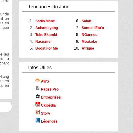
aurait
Tendances du Jour
eur de
ord en
Sadio Mané
Salah
uis en
rambee
Aubameyang
Samuel Eto'o
Toko Ekambi
NGannou
Racisme
Moukoko
Boost For Me
Afrique
de jeu
ors, a
achant
Infos Utiles
 Niang
tut en
AWS
da, en
description
Pages Pro
business_center
Entreprises
Ckipédia
Story
Légendes