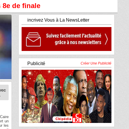
 8e de finale
incrivez Vous à La NewsLetter
Publicité
Créer Une Publicité
vec
.
 Caire
ert un
ur les