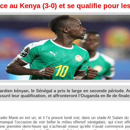
 au Kenya (3-0) et se qualifie pour les
ardien kényan, le Sénégal a pris le large en seconde période. A
uré leur qualification, et affronteront l’Ouganda en 8e de finale
adio Mané en est un, et il l’a prouvé lundi soir, dans un stade Al Salam du
t manqué l’occasion de voir briller le milieu offensif sénégalais, qui s’est off
d’une première demi-heure qui s’achevait mieux qu’elle n’avait commencé po