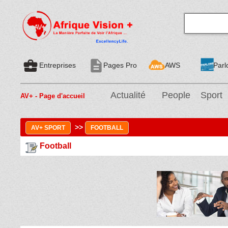
business_center
description
Entreprises
Pages Pro
AWS
Parl
Actualité
People
Sport
AV+ - Page d'accueil
>>
AV+ SPORT
FOOTBALL
Football