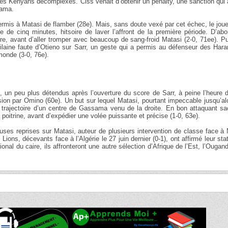
s Kényans décomplexés. Ciss venait d’obtenir un penalty, une sanction qui 
yama.
ermis à Matasi de flamber (28e). Mais, sans doute vexé par cet échec, le jou
e de cinq minutes, hitsoire de laver l’affront de la première période. D’ab
e, avant d’aller tromper avec beaucoup de sang-froid Matasi (2-0, 71ee). P
vilaine faute d’Otieno sur Sarr, un geste qui a permis au défenseur des Ha
monde (3-0, 76e).
 un peu plus détendus après l’ouverture du score de Sarr, à peine l’heure 
ion par Omino (60e). Un but sur lequel Matasi, pourtant impeccable jusqu’al
a trajectoire d’un centre de Gassama venu de la droite. En bon attaquant s
a poitrine, avant d’expédier une volée puissante et précise (1-0, 63e).
ses reprises sur Matasi, auteur de plusieurs intervention de classe face à
 Lions, décevants face à l’Algérie le 27 juin dernier (0-1), ont affirmé leur sta
ional du caire, ils affronteront une autre sélection d’Afrique de l’Est, l’Ougan