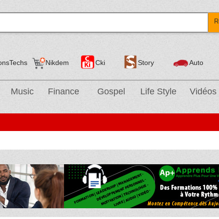
R
onsTechs
Nikdem
Cki
Story
Auto
Music
Finance
Gospel
Life Style
Vidéos