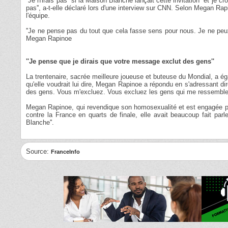
''Je n'irais pas'' si la Maison Blanche lançait cette invitation ''et je 
pas'', a-t-elle déclaré lors d'une interview sur CNN. Selon Megan Rapino
l'équipe.
''Je ne pense pas du tout que cela fasse sens pour nous. Je ne peux
Megan Rapinoe
''Je pense que je dirais que votre message exclut des gens''
La trentenaire, sacrée meilleure joueuse et buteuse du Mondial, a ég
qu'elle voudrait lui dire, Megan Rapinoe a répondu en s'adressant di
des gens. Vous m'excluez. Vous excluez les gens qui me ressemblen
Megan Rapinoe, qui revendique son homosexualité et est engagée p
contre la France en quarts de finale, elle avait beaucoup fait parler
Blanche''.
Source:
FranceInfo