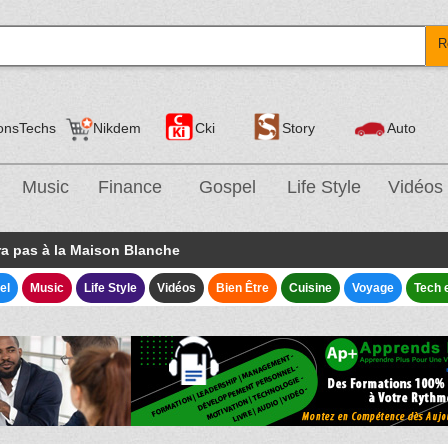
R
onsTechs
Nikdem
Cki
Story
Auto
Music
Finance
Gospel
Life Style
Vidéos
ira pas à la Maison Blanche
el
Music
Life Style
Vidéos
Bien Être
Cuisine
Voyage
Tech 