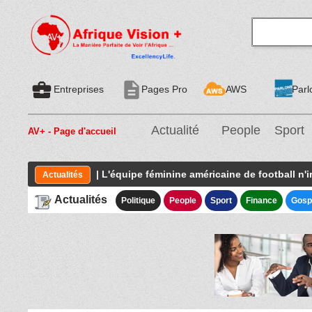
business_center
description
Entreprises
Pages Pro
AWS
Parl
Actualité
People
Sport
AV+ - Page d'accueil
| L'équipe féminine américaine de football n'
Actualités
Actualités
Politique
People
Sport
Finance
Gosp