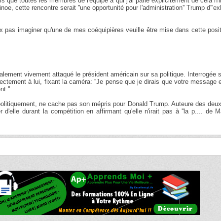
crois que toutes les membres de l'équipe à qui j'ai parlé explicitement de cela n'i
e, cette rencontre serait ''une opportunité pour l'administration'' Trump d'''exh
 pas imaginer qu'une de mes coéquipières veuille être mise dans cette positi
alement vivement attaqué le président américain sur sa politique. Interrogée 
rectement à lui, fixant la caméra: ''Je pense que je dirais que votre message 
t.''
olitiquement, ne cache pas son mépris pour Donald Trump. Auteure des deux
 d'elle durant la compétition en affirmant qu'elle n'irait pas à ''la p.... de 