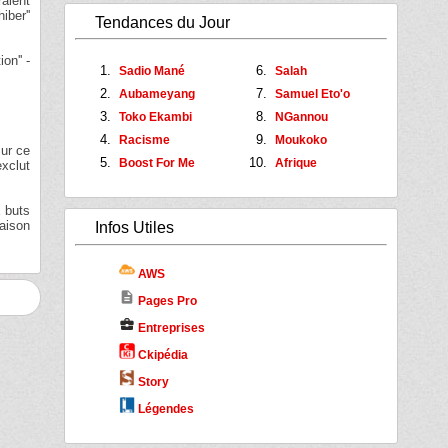
raient
iber''
Tendances du Jour
on'' -
Sadio Mané
Salah
Aubameyang
Samuel Eto'o
Toko Ekambi
NGannou
Racisme
Moukoko
sur ce
Boost For Me
Afrique
exclut
 buts
Maison
Infos Utiles
AWS
description
Pages Pro
business_center
Entreprises
Ckipédia
Story
Légendes