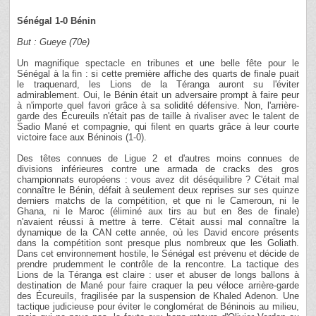
Sénégal 1-0 Bénin
But : Gueye (70e)
Un magnifique spectacle en tribunes et une belle fête pour le
Sénégal à la fin : si cette première affiche des quarts de finale puait
le traquenard, les Lions de la Téranga auront su l'éviter
admirablement. Oui, le Bénin était un adversaire prompt à faire peur
à n'importe quel favori grâce à sa solidité défensive. Non, l'arrière-
garde des Écureuils n'était pas de taille à rivaliser avec le talent de
Sadio Mané et compagnie, qui filent en quarts grâce à leur courte
victoire face aux Béninois (1-0).
Des têtes connues de Ligue 2 et d'autres moins connues de
divisions inférieures contre une armada de cracks des gros
championnats européens : vous avez dit déséquilibre ? C'était mal
connaître le Bénin, défait à seulement deux reprises sur ses quinze
derniers matchs de la compétition, et que ni le Cameroun, ni le
Ghana, ni le Maroc (éliminé aux tirs au but en 8es de finale)
n'avaient réussi à mettre à terre. C'était aussi mal connaître la
dynamique de la CAN cette année, où les David encore présents
dans la compétition sont presque plus nombreux que les Goliath.
Dans cet environnement hostile, le Sénégal est prévenu et décide de
prendre prudemment le contrôle de la rencontre. La tactique des
Lions de la Téranga est claire : user et abuser de longs ballons à
destination de Mané pour faire craquer la peu véloce arrière-garde
des Écureuils, fragilisée par la suspension de Khaled Adenon. Une
tactique judicieuse pour éviter le conglomérat de Béninois au milieu,