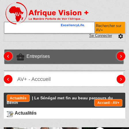
Rechercher sur
AV+
Se Connecter
settings
‹
›
business_center
Entreprises
‹
›
AV+ - Acccueil
| Le Sénégal met fin au beau parcours du
Actualités
Bénin
Accueil - AV+
Actualités