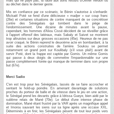
mais qui ne paye pas, la faute aux bons retours d'Olivier Verdon ou
au déchet dans le dernier geste.
Mis en confiance par ce scénario, le Bénin s'autorise à s'enhardir.
Mickaël Poté se fend d'une délicieuse « madjer » sur coup franc
(26e) et certaines situations de contre manquent de se concrétiser
contre des Sénégalais qui tombent dans le piège de
l'endormissement. Une dizaine de minutes avant la pause,
cependant, les hommes d'Aliou Cissé décident de se réveiller grâce
à l'apport offensif des latéraux, mais Sabaly et Saivet se montrent
trop altruistes sur deux grosses occasions (45e). Heureux de ne pas
avoir craqué, le Bénin reprend le deuxième acte en bombardant, à la
suite des actions construites de l'arrière. Soukou se permet
notamment un grand pont sur Koulibaly (s'il vous plaît) avant de
servir Poté, dont la frappe est captée par Gomis. Un même Gomis
qui passe à deux doigts de commettre l'impardonnable sur une
passe complètement foirée qui manque de terminer dans son propre
but (67e).
Merci Sadio
C'en est trop pour les Sénégalais, lassés de se faire accrocher et
sentant le hold-up poindre. En amenant davantage de solutions
proches du porteur de balle et de vitesse dans le jeu en une action,
le Sénégal prend les devants grâce à Idrissa Gueye, bien aidé par le
sublime relais de Mané (70e). Le début d'une intense phase de
domination, Mané étant frustré par la VAR après un magnifique appel
et Imorou sauvant les siens sur sa ligne après une occase XXL.
Déterminés à en finir, les Sénégalais pèsent de tout leur poids vers