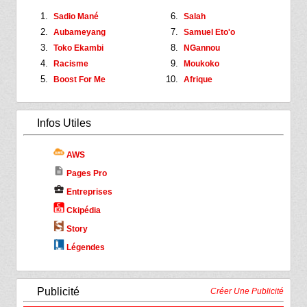
Sadio Mané
Salah
Aubameyang
Samuel Eto'o
Toko Ekambi
NGannou
Racisme
Moukoko
Boost For Me
Afrique
Infos Utiles
AWS
description
Pages Pro
business_center
Entreprises
Ckipédia
Story
Légendes
Publicité
Créer Une Publicité