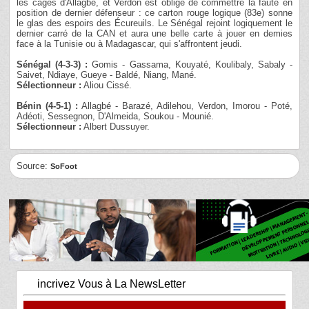
les cages d'Allagbé, et Verdon est obligé de commettre la faute en
position de dernier défenseur : ce carton rouge logique (83e) sonne
le glas des espoirs des Écureuils. Le Sénégal rejoint logiquement le
dernier carré de la CAN et aura une belle carte à jouer en demies
face à la Tunisie ou à Madagascar, qui s'affrontent jeudi.
Sénégal (4-3-3) :
Gomis - Gassama, Kouyaté, Koulibaly, Sabaly -
Saivet, Ndiaye, Gueye - Baldé, Niang, Mané.
Sélectionneur :
Aliou Cissé.
Bénin (4-5-1) :
Allagbé - Barazé, Adilehou, Verdon, Imorou - Poté,
Adéoti, Sessegnon, D'Almeida, Soukou - Mounié.
Sélectionneur :
Albert Dussuyer.
Source:
SoFoot
incrivez Vous à La NewsLetter