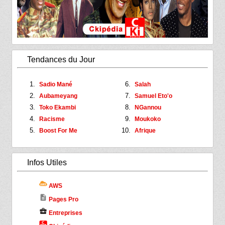
Tendances du Jour
Sadio Mané
Salah
Aubameyang
Samuel Eto'o
Toko Ekambi
NGannou
Racisme
Moukoko
Boost For Me
Afrique
Infos Utiles
AWS
description
Pages Pro
business_center
Entreprises