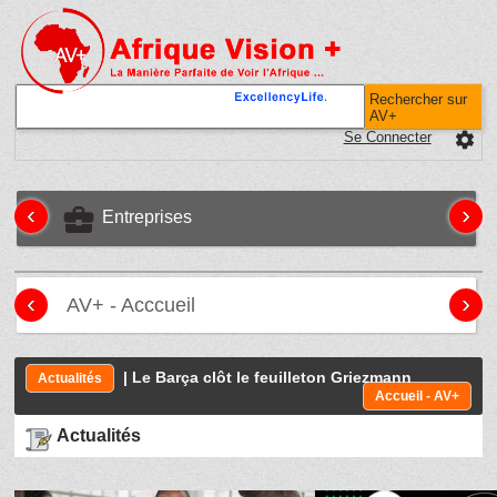
Rechercher sur
AV+
Se Connecter
settings
‹
›
business_center
Entreprises
‹
›
AV+ - Acccueil
| Le Barça clôt le feuilleton Griezmann
Actualités
Accueil - AV+
Actualités