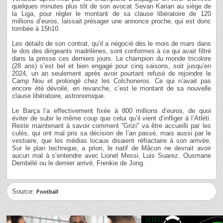
quelques minutes plus tôt de son avocat Sevan Karian au siège de
la Liga, pour régler le montant de sa clause libératoire de 120
millions d’euros, laissait présager une annonce proche, qui est donc
tombée à 15h10.
Les détails de son contrat, qu’il a négocié dès le mois de mars dans
le dos des dirigeants madrilènes, sont conformes à ce qui avait filtré
dans la presse ces derniers jours. Le champion du monde tricolore
(28 ans) s’est bel et bien engagé pour cinq saisons, soit jusqu’en
2024, un an seulement après avoir pourtant refusé de rejoindre le
Camp Nou et prolongé chez les Colchoneros. Ce qui n’avait pas
encore été dévoilé, en revanche, c’est le montant de sa nouvelle
clause libératoire, astronomique.
Le Barça l’a effectivement fixée à 800 millions d’euros, de quoi
éviter de subir le même coup que celui qu’il vient d’infliger à l’Atléti.
Reste maintenant à savoir comment ''Grizi'' va être accueilli par les
culés, qui ont mal pris sa décision de l’an passé, mais aussi par le
vestiaire, que les médias locaux disaient réfractaire à son arrivée.
Sur le plan technique, a priori, le natif de Mâcon ne devrait avoir
aucun mal à s’entendre avec Lionel Messi, Luis Suarez, Ousmane
Dembélé ou le dernier arrivé, Frenkie de Jong.
Source:
Football