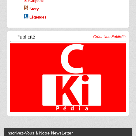
Ckipédia
Story
Légendes
Publicité
Créer Une Publicité
Inscrivez-Vous à Notre NewsLetter