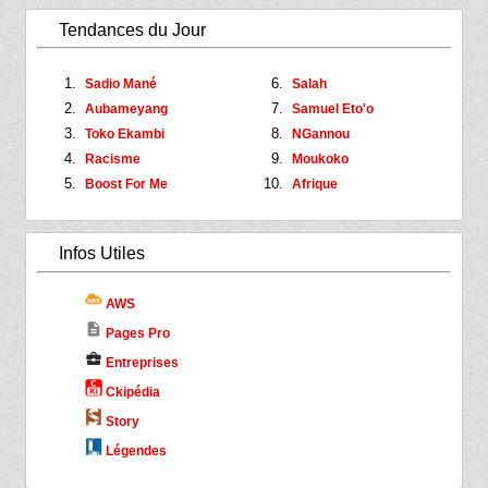
Tendances du Jour
Sadio Mané
Salah
Aubameyang
Samuel Eto'o
Toko Ekambi
NGannou
Racisme
Moukoko
Boost For Me
Afrique
Infos Utiles
AWS
description
Pages Pro
business_center
Entreprises
Ckipédia
Story
Légendes