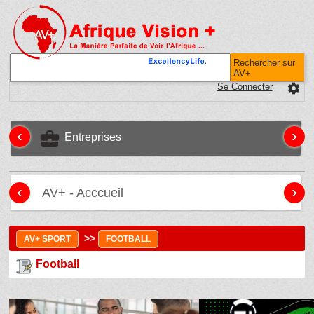
Rechercher sur
AV+
Se Connecter
settings
‹
›
business_center
Entreprises
‹
›
AV+ - Acccueil
>>
AV+ SPORT
FOOTBALL
Football