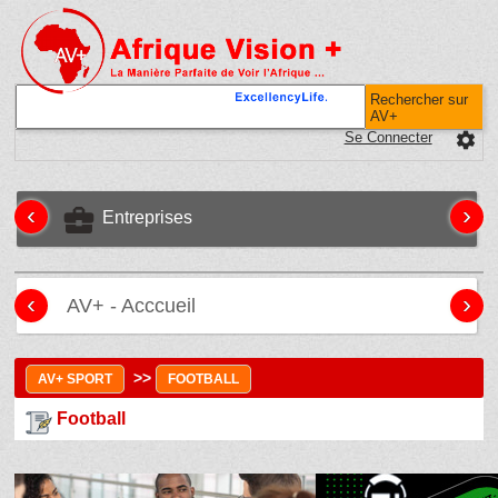
Rechercher sur
AV+
Se Connecter
settings
‹
›
business_center
Entreprises
‹
›
AV+ - Acccueil
>>
AV+ SPORT
FOOTBALL
Football