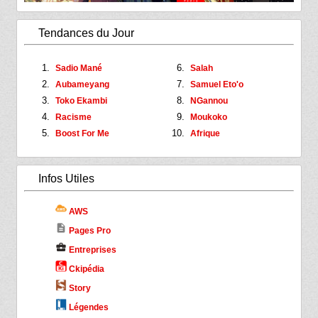
Tendances du Jour
Sadio Mané
Salah
Aubameyang
Samuel Eto'o
Toko Ekambi
NGannou
Racisme
Moukoko
Boost For Me
Afrique
Infos Utiles
AWS
description
Pages Pro
business_center
Entreprises
Ckipédia
Story
Légendes