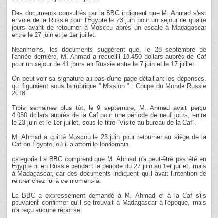
Des documents consultés par la BBC indiquent que M. Ahmad s'est
envolé de la Russie pour l'Égypte le 23 juin pour un séjour de quatre
jours avant de retourner à Moscou après un escale à Madagascar
entre le 27 juin et le 1er juillet.
Néanmoins, les documents suggèrent que, le 28 septembre de
l'année dernière, M. Ahmad a recueilli 18.450 dollars auprès de Caf
pour un séjour de 41 jours en Russie entre le 7 juin et le 17 juillet.
On peut voir sa signature au bas d'une page détaillant les dépenses,
qui figuraient sous la rubrique '' Mission '' : Coupe du Monde Russie
2018.
Trois semaines plus tôt, le 9 septembre, M. Ahmad avait perçu
4.050 dollars auprès de la Caf pour une période de neuf jours, entre
le 23 juin et le 1er juillet, sous le titre ''Visite au bureau de la Caf''.
M. Ahmad a quitté Moscou le 23 juin pour retourner au siège de la
Caf en Égypte, où il a atterri le lendemain.
categorie La BBC comprend que M. Ahmad n'a peut-être pas été en
Égypte ni en Russie pendant la période du 27 juin au 1er juillet, mais
à Madagascar, car des documents indiquent qu'il avait l'intention de
rentrer chez lui à ce moment-là.
La BBC a expressément demandé à M. Ahmad et à la Caf s'ils
pouvaient confirmer qu'il se trouvait à Madagascar à l'époque, mais
n'a reçu aucune réponse.