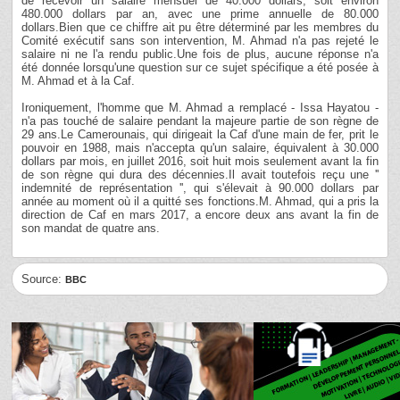
de recevoir un salaire mensuel de 40.000 dollars, soit environ
480.000 dollars par an, avec une prime annuelle de 80.000
dollars.Bien que ce chiffre ait pu être déterminé par les membres du
Comité exécutif sans son intervention, M. Ahmad n'a pas rejeté le
salaire ni ne l'a rendu public.Une fois de plus, aucune réponse n'a
été donnée lorsqu'une question sur ce sujet spécifique a été posée à
M. Ahmad et à la Caf.
Ironiquement, l'homme que M. Ahmad a remplacé - Issa Hayatou -
n'a pas touché de salaire pendant la majeure partie de son règne de
29 ans.Le Camerounais, qui dirigeait la Caf d'une main de fer, prit le
pouvoir en 1988, mais n'accepta qu'un salaire, équivalent à 30.000
dollars par mois, en juillet 2016, soit huit mois seulement avant la fin
de son règne qui dura des décennies.Il avait toutefois reçu une ''
indemnité de représentation '', qui s'élevait à 90.000 dollars par
année au moment où il a quitté ses fonctions.M. Ahmad, qui a pris la
direction de Caf en mars 2017, a encore deux ans avant la fin de
son mandat de quatre ans.
Source:
BBC