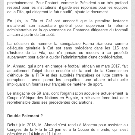
prochainement. Pour l'instant, comme le Président a un très profond
respect pour les institutions, il garde ses réponses pour les équipes
de la Fifa, qui dirigeront le futur audit'', ajoute le document.
En juin, la Fifa et Caf ont annoncé que la première instance
installerait son secrétaire général pour superviser la réforme
administrative de la gouvernance de l'instance dirigeante du football
africain à partir du 1er août.
La décision de nommer la sénégalaise Fatma Samoura comme
déléguée générale à Caf est sans précédent dans les 115 ans
d'histoire de la Fifa, qui n'a jamais eu recours à ce procédé
auparavant pour aider à guider l'administration d'une confédération.
M. Ahmad, qui a pris en charge le football africain en mars 2017, fait
actuellement l'objet d'une enquête de la part de la Commission
d'éthique de la FIFA et des autorités françaises de lutte contre la
corruption - avec parmi les enquêtes, une affaire inhabituelle
impliquant un fournisseur français de matériel de sport.
Le malgache de 59 ans, dont l'organisation accueille actuellement la
Coupe d'Afrique des Nations en Egypte, a nié avec force tout acte
répréhensible dans ses précédentes déclarations.
Double Paiement ?
Début juin 2018, M. Ahmad s'est rendu à Moscou pour assister au
Congrès de la Fifa le 13 juin et à la Coupe du monde, qui s'est
déroulée du 14 juin au 11 juillet.