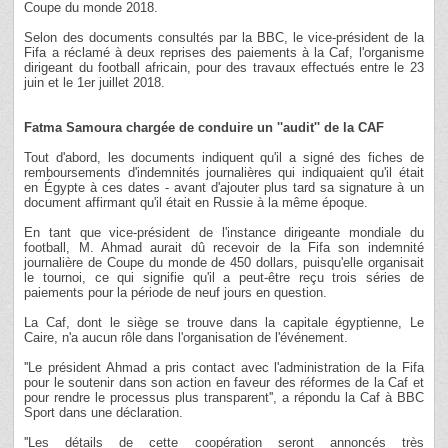
Coupe du monde 2018.
Selon des documents consultés par la BBC, le vice-président de la
Fifa a réclamé à deux reprises des paiements à la Caf, l'organisme
dirigeant du football africain, pour des travaux effectués entre le 23
juin et le 1er juillet 2018.
Fatma Samoura chargée de conduire un ''audit'' de la CAF
Tout d'abord, les documents indiquent qu'il a signé des fiches de
remboursements d'indemnités journalières qui indiquaient qu'il était
en Égypte à ces dates - avant d'ajouter plus tard sa signature à un
document affirmant qu'il était en Russie à la même époque.
En tant que vice-président de l'instance dirigeante mondiale du
football, M. Ahmad aurait dû recevoir de la Fifa son indemnité
journalière de Coupe du monde de 450 dollars, puisqu'elle organisait
le tournoi, ce qui signifie qu'il a peut-être reçu trois séries de
paiements pour la période de neuf jours en question.
La Caf, dont le siège se trouve dans la capitale égyptienne, Le
Caire, n'a aucun rôle dans l'organisation de l'événement.
''Le président Ahmad a pris contact avec l'administration de la Fifa
pour le soutenir dans son action en faveur des réformes de la Caf et
pour rendre le processus plus transparent'', a répondu la Caf à BBC
Sport dans une déclaration.
''Les détails de cette coopération seront annoncés très