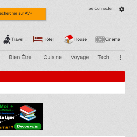
Se Connecter
settings
echercher sur AV+
Travel
Hôtel
House
Cinéma
Bien Être
Cuisine
Voyage
Tech
more_vert