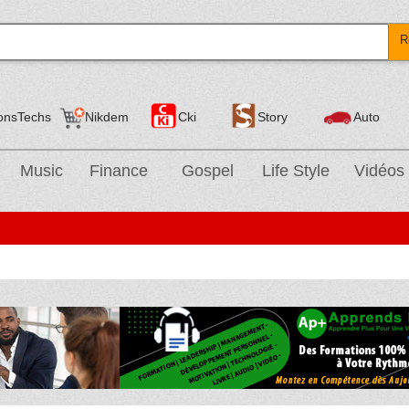
R
onsTechs
Nikdem
Cki
Story
Auto
Music
Finance
Gospel
Life Style
Vidéos