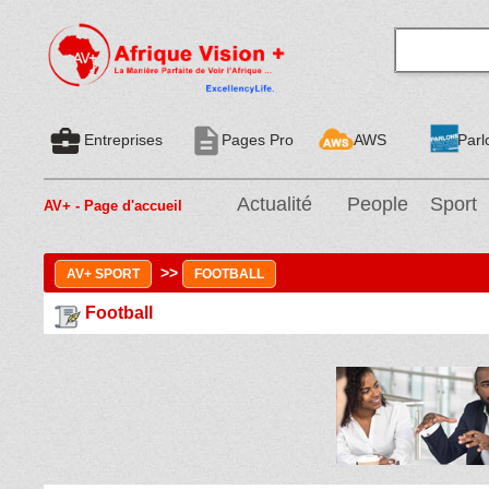
business_center
description
Entreprises
Pages Pro
AWS
Parl
Actualité
People
Sport
AV+ - Page d'accueil
>>
AV+ SPORT
FOOTBALL
Football