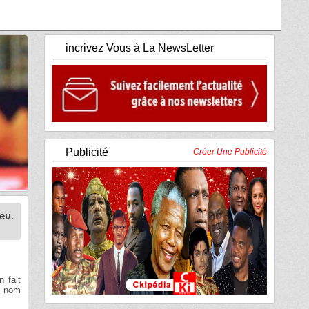
incrivez Vous à La NewsLetter
Publicité
Créer Une Publicité
eu.
n fait
un nom