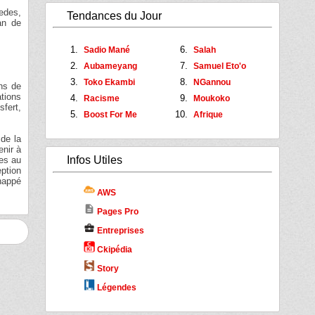
redes,
Tendances du Jour
an de
Sadio Mané
Salah
Aubameyang
Samuel Eto'o
Toko Ekambi
NGannou
ins de
ations
Racisme
Moukoko
sfert,
Boost For Me
Afrique
 de la
enir à
Infos Utiles
hes au
eption
chappé
AWS
description
Pages Pro
business_center
Entreprises
Ckipédia
Story
Légendes