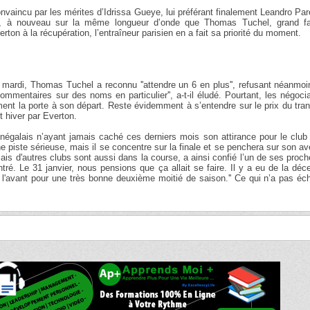
nvaincu par les mérites d’Idrissa Gueye, lui préférant finalement Leandro Pa
lui, à nouveau sur la même longueur d’onde que Thomas Tuchel, grand f
rton à la récupération, l’entraîneur parisien en a fait sa priorité du moment.
1), mardi, Thomas Tuchel a reconnu ''attendre un 6 en plus'', refusant néanmo
commentaires sur des noms en particulier'', a-t-il éludé. Pourtant, les négoci
ent la porte à son départ. Reste évidemment à s’entendre sur le prix du tran
t hiver par Everton.
négalais n’ayant jamais caché ces derniers mois son attirance pour le club
piste sérieuse, mais il se concentre sur la finale et se penchera sur son av
 mais d'autres clubs sont aussi dans la course, a ainsi confié l’un de ses proc
tré. Le 31 janvier, nous pensions que ça allait se faire. Il y a eu de la déc
e l'avant pour une très bonne deuxième moitié de saison.'' Ce qui n’a pas é