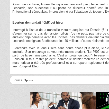
Alors que cet hiver, Antero Henrique ne paraissait pas pleinement co
Leonardo, son successeur au poste de directeur sportif, est, 
l’international sénégalais. Impressionné par l’abattage du joueur d’Eve
Everton demandait 40M€ cet hiver
Interrogé à l’issue de la tranquille victoire acquise sur Dresde (6-
s’exprimer sur le cas de l’ancien Lillois. ''Je ne peux pas faire de 
auraient déjà démarré avec les Toffees, ces derniers ouvrant clairem
Leonardo rechignant à débourser les 40 millions d’euros réclamés ce
S’entendre avec le joueur sera sans doute chose plus aisée, le Sé
capitale. Son entourage se veut néanmoins prudent. ''Le PSG est une 
partir de la semaine prochaine. C'est un projet qui peut l'intéresser
Parisien. Il faut rester prudent, comme le dernier mercato l'a démon
mais Idrissa a été très professionnel et a su repartir rapidement d
aux Rouge et Bleu.
Source:
Sports