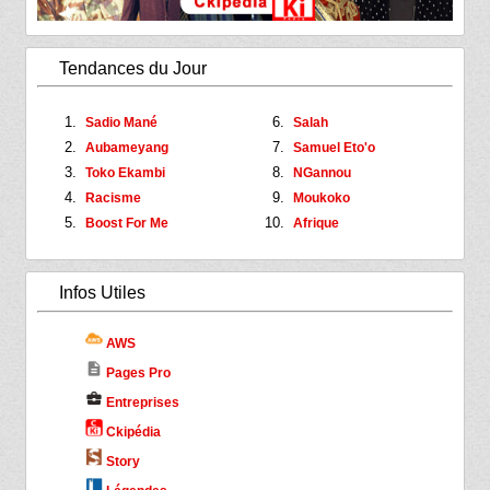
Tendances du Jour
Sadio Mané
Salah
Aubameyang
Samuel Eto'o
Toko Ekambi
NGannou
Racisme
Moukoko
Boost For Me
Afrique
Infos Utiles
AWS
description
Pages Pro
business_center
Entreprises
Ckipédia
Story