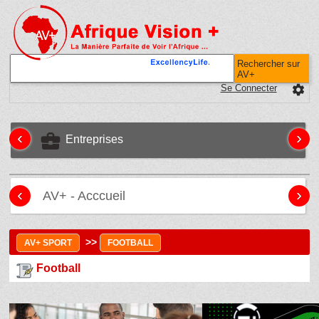
Rechercher sur
AV+
Se Connecter
settings
‹
›
business_center
Entreprises
‹
›
AV+ - Acccueil
>>
AV+ SPORT
FOOTBALL
Football