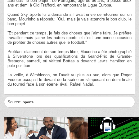
attendait ''le bon projet''. Le Portugais, âgé de 56 ans, a passé deux
ans et demi à Old Trafford, en remportant la Ligue Europa.
Quand Sky Sports lui a demandé s’il avait envie de retourner sur un
banc, Mourinho a répondu: ''Oui, mais je vais attendre le bon club, le
bon projet.
''Et pendant ce temps, je fais des choses que j'aime faire. Je préfère
travailler mais j'aime les autres sports et c'est une bonne occasion
de profiter de choses autres que le football.''
Profitant clairement de son temps libre, Mourinho a été photographié
à Silverstone lors des qualifications du Grand-Prix de Grande-
Bretagne, samedi, où Valtteri Bottas a devancé Lewis Hamilton en
pole position.
La veille, à Wimbledon, on l’avait vu plus au sud, alors que Roger
Federer occupait le devant de la scène en s'imposant en demi-finale
du tournoi face à son éternel rival, Rafael Nadal.
Source:
Sports