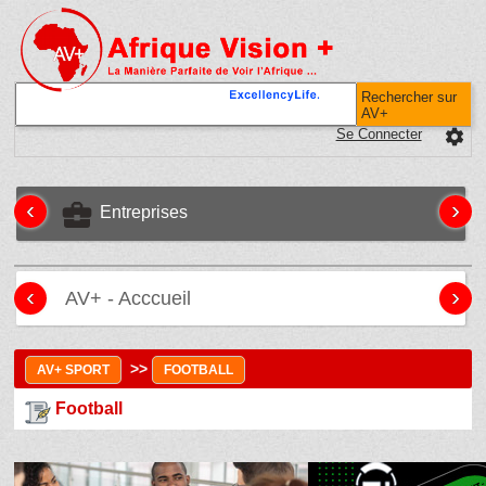
Rechercher sur
AV+
Se Connecter
settings
‹
›
business_center
Entreprises
‹
›
AV+ - Acccueil
>>
AV+ SPORT
FOOTBALL
Football