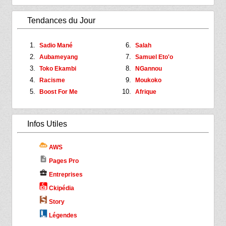
Tendances du Jour
Sadio Mané
Salah
Aubameyang
Samuel Eto'o
Toko Ekambi
NGannou
Racisme
Moukoko
Boost For Me
Afrique
Infos Utiles
AWS
description
Pages Pro
business_center
Entreprises
Ckipédia
Story
Légendes