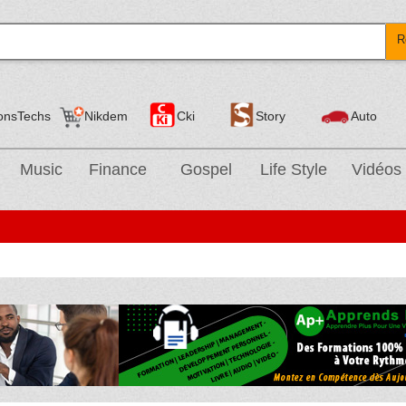
R
onsTechs
Nikdem
Cki
Story
Auto
Music
Finance
Gospel
Life Style
Vidéos