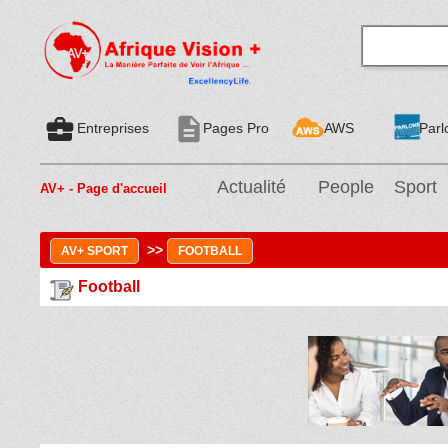
business_center
description
Entreprises
Pages Pro
AWS
Parl
Actualité
People
Sport
AV+ - Page d'accueil
>>
AV+ SPORT
FOOTBALL
Football