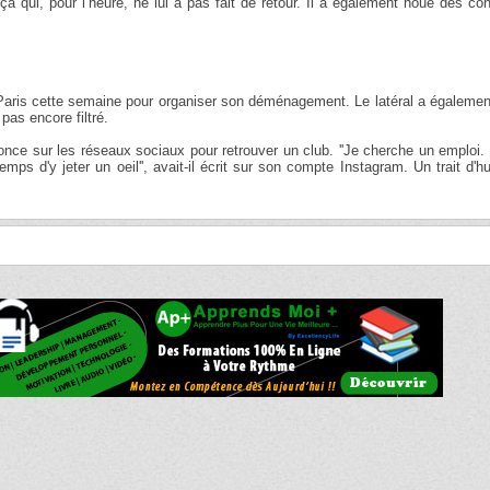
a qui, pour l’heure, ne lui a pas fait de retour. Il a également noué des co
à Paris cette semaine pour organiser son déménagement. Le latéral a égaleme
pas encore filtré.
once sur les réseaux sociaux pour retrouver un club. ''Je cherche un emploi.
s d'y jeter un oeil'', avait-il écrit sur son compte Instagram. Un trait d'