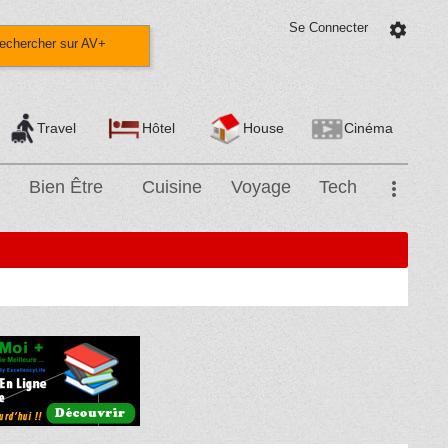
Se Connecter
settings
echercher sur AV+
Travel
Hôtel
House
Cinéma
Bien Être
Cuisine
Voyage
Tech
more_vert