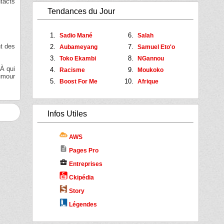
ntacts
Tendances du Jour
Sadio Mané
Salah
nt des
Aubameyang
Samuel Eto'o
Toko Ekambi
NGannou
 À qui
Racisme
Moukoko
humour
Boost For Me
Afrique
Infos Utiles
AWS
description
Pages Pro
business_center
Entreprises
Ckipédia
Story
Légendes