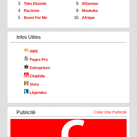
Toko Ekambi
NGannou
Racisme
Moukoko
Boost For Me
Afrique
Infos Utiles
AWS
description
Pages Pro
business_center
Entreprises
Ckipédia
Story
Légendes
Publicité
Créer Une Publicité