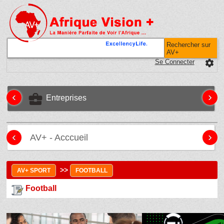
Rechercher sur
AV+
Se Connecter
settings
‹
›
business_center
Entreprises
‹
›
AV+ - Acccueil
>>
AV+ SPORT
FOOTBALL
Football