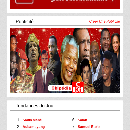
Publicité
Créer Une Publicité
Tendances du Jour
Sadio Mané
Salah
Aubameyang
Samuel Eto'o