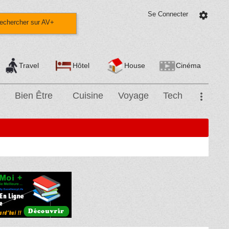
Se Connecter
settings
echercher sur AV+
Travel
Hôtel
House
Cinéma
Bien Être
Cuisine
Voyage
Tech
more_vert