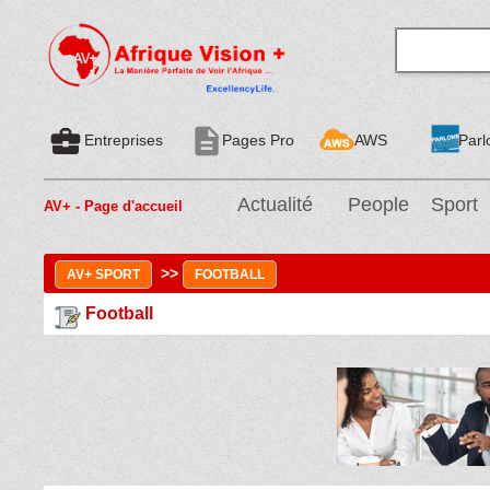
business_center
description
Entreprises
Pages Pro
AWS
Parl
Actualité
People
Sport
AV+ - Page d'accueil
>>
AV+ SPORT
FOOTBALL
Football