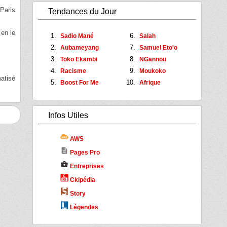
 Paris
Tendances du Jour
 en le
Sadio Mané
Salah
Aubameyang
Samuel Eto'o
Toko Ekambi
NGannou
Racisme
Moukoko
matisé
Boost For Me
Afrique
Infos Utiles
AWS
description
Pages Pro
business_center
Entreprises
Ckipédia
Story
Légendes