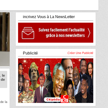
incrivez Vous à La NewsLetter
Publicité
Créer Une Publicité
 le
 de
 de la