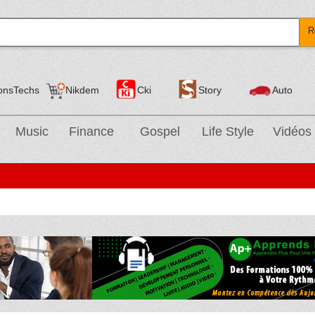
R
onsTechs
Nikdem
Cki
Story
Auto
Music
Finance
Gospel
Life Style
Vidéos