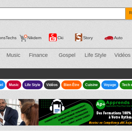
R
onsTechs
Nikdem
Cki
Story
Auto
Music
Finance
Gospel
Life Style
Vidéos
el
Music
Life Style
Vidéos
Bien Être
Cuisine
Voyage
Tech 