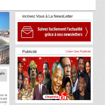
incrivez Vous à La NewsLetter
Publicité
Créer Une Publicité
gés
sse la
ricant
civils