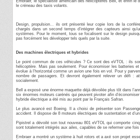
Embraer, le spécialiste américain des hélicoptères Bell, et enfin le de
le créneau des taxis volants.
Design, propulsion... ils ont présenté leur copie lors de la con
chargés dans un second temps d’intégrer des capteurs ainsi qu'un
systèmes. Pour le moment, tous se focalisent sur le design puisqu
pas forcément les développer tels quels par la suite.
Des machines électriques et hybrides
Le point commun de ces véhicules ? Ce sont des eVTOL : ils sont 
hélicoptère. Mais pas seulement. Pour économiser les batteries et ga
évolue à l’horizontal comme un avion une fois en vol. Pour y parven
nombre de passagers. Et devront également relever un défi : at
socialement.
Bell a exposé une énorme maquette déjà dévoilée plus tôt dans l’ann
six énormes moteurs carénés qui peuvent pivoter afin d’économiser d
hybride électrique a été mis au point par le Français Safran.
Le plus avancé est Boeing. Il a choisi de présenter son Passenge
accident. Il dispose de 8 moteurs électriques de sustentation et d’u
Pipistrel a dévoilé son tout nouveau 801 eVTOL qui comporte cinq pla
sont totalement intégrés aux ailes, capables de se refermer une fois 
Embraer a montré un système à huit rotors et a axé son projet esse