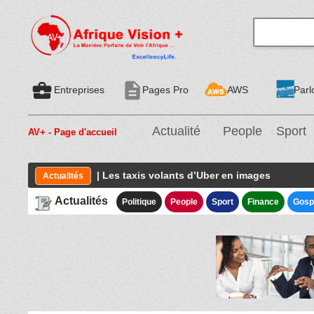
business_center
description
Entreprises
Pages Pro
AWS
Parl
Actualité
People
Sport
AV+ - Page d'accueil
| Les taxis volants d’Uber en images
Actualités
Actualités
Politique
People
Sport
Finance
Gosp