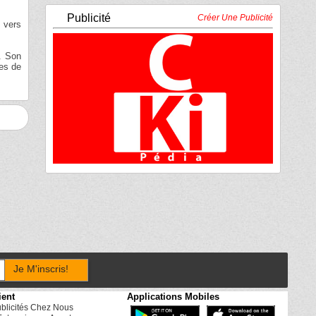
Publicité
Créer Une Publicité
 vers
n. Son
ses de
Je M'inscris!
ient
Applications Mobiles
ublicités Chez Nous