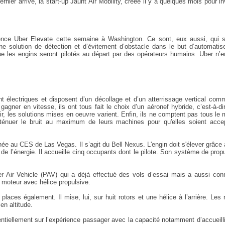
rnier arrivé, la start-up Jaunt Air Mobility, créée il y a quelques mois pour in
férence Uber Elevate cette semaine à Washington. Ce sont, eux aussi, qui s
e solution de détection et d’évitement d’obstacle dans le but d’automatise
e les engins seront pilotés au départ par des opérateurs humains. Uber n’e
électriques et disposent d’un décollage et d’un atterrissage vertical com
gner en vitesse, ils ont tous fait le choix d’un aéronef hybride, c’est-à-di
ir, les solutions mises en oeuvre varient. Enfin, ils ne comptent pas tous l
ténuer le bruit au maximum de leurs machines pour qu'elles soient acce
ée au CES de Las Vegas. Il s’agit du Bell Nexus. L'engin doit s'élever grâce
e l’énergie. Il accueille cinq occupants dont le pilote. Son système de prop
r Air Vehicle (PAV) qui a déjà effectué des vols d’essai mais a aussi con
n moteur avec hélice propulsive.
ces également. Il mise, lui, sur huit rotors et une hélice à l’arrière. Les 
en altitude.
ntiellement sur l’expérience passager avec la capacité notamment d’accueill