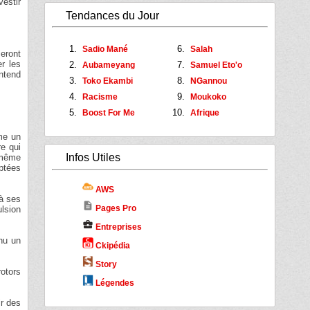
vestir
Tendances du Jour
Sadio Mané
Salah
eront
r les
Aubameyang
Samuel Eto'o
ntend
Toko Ekambi
NGannou
Racisme
Moukoko
Boost For Me
Afrique
me un
re qui
Infos Utiles
e même
ptées
AWS
 à ses
description
Pages Pro
ulsion
business_center
Entreprises
nu un
Ckipédia
Story
rotors
Légendes
ir des