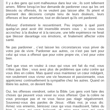
Il y a des gens qui sont malheureux dans leur vie ; ils sont tellement
amers. Même lorsqu’on leur demande de pardonner ceux qui les ont
blessés ou offensés, ils ne veulent pas laisser aller. Ils prient et
prennent des décisions compte tenu de leurs douleurs, leurs
offenses et leur amertume, tout en déclarant qu’ils ont pardonné.
Refusez d’entretenir le ressentiment. Peu importe à quel point
quelqu’un peut avoir été insensible envers vous ; si vous vous
accrochez à la douleur et à la rancune, une telle expérience ne ferait
que blesser davantage vos émotions, et finalement affecter votre
santé.
Ne pas pardonner , c’est laisser les circonstances vous priver de
votre joie de vivre. Pardonner aux autres, ce n’est pas tant pour
celui qui vous a offensé que pour votre propre vie, c’est pour votre
bien.
Tant que vous en voulez à ceux qui vous ont fait du mal, vous
n’êtes pas libre ; vous avez plus de problèmes que celui contre qui
vous êtes en colère. Mais quand vous maintenez un cœur indulgent,
non seulement vous vivrez une vie heureuse et passionnante, vous
apprécierez continuellement la sympathie chez les autres. Quand on
libère les autres, on devient libre.
Oui, les offenses viendront, selon la Bible. Les gens vont faire des
choses qui peuvent vous vexer ou vous offenser. Que la colère ne
vous provoque pas et ne vous fasse pas réagir négativement.
Souvenez-vous des paroles de Jésus: «Mais moi, je vous dis:
Aimez vos ennemis, bénissez ceux qui vous maudissent, faites du
bien à ceux qui vous haïssent, et priez pour ceux qui vous