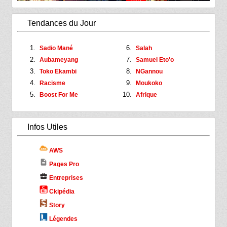
Tendances du Jour
Sadio Mané
Salah
Aubameyang
Samuel Eto'o
Toko Ekambi
NGannou
Racisme
Moukoko
Boost For Me
Afrique
Infos Utiles
AWS
description
Pages Pro
business_center
Entreprises
Ckipédia
Story
Légendes