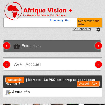
Rechercher sur
AV+
Se Connecter
settings
‹
›
business_center
Entreprises
‹
›
AV+ - Acccueil
| Mercato - Le PSG est-il trop exigeant pour
Actualités
Neymar ?
Accueil - AV+
Actualités