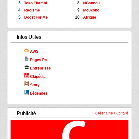
Toko Ekambi
NGannou
Racisme
Moukoko
Boost For Me
Afrique
Infos Utiles
AWS
description
Pages Pro
business_center
Entreprises
Ckipédia
Story
Légendes
Publicité
Créer Une Publicité