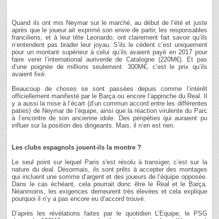
Quand ils ont mis Neymar sur le marché, au début de l’été et juste
après que le joueur ait exprimé son envie de partir, les responsables
franciliens, et à leur tête Leonardo, ont clairement fait savoir qu’ils
n’entendent pas brader leur joyau. S’ils le cèdent c’est uniquement
pour un montant supérieur à celui qu’ils avaient payé en 2017 pour
faire venir l’international auriverde de Catalogne (220M€). Et pas
d’une poignée de millions seulement. 300M€, c’est le prix qu’ils
avaient fixé.
Beaucoup de choses se sont passées depuis comme l’intérêt
officiellement manifesté par le Barça ou encore l’approche du Real. Il
y a aussi la mise à l’écart (d’un commun accord entre les différentes
paties) de Neymar de l’équipe, ainsi que la réaction virulente du Parc
à l’encontre de son ancienne idole. Des péripéties qui auraient pu
influer sur la position des dirigeants. Mais, il n’en est rien.
Les clubs espagnols jouent-ils la montre ?
Le seul point sur lequel Paris s'est résolu à transiger, c’est sur la
nature du deal. Désormais, ils sont prêts à accepter des montages
qui incluent une somme d’argent et des joueurs de l’équipe opposée.
Dans le cas échéant, cela pourrait donc être le Real et le Barça.
Néanmoins, les exigences demeurent très élevées et cela explique
pourquoi il n’y a pas encore eu d’accord trouvé.
D’après les révélations faites par le quotidien L’Equipe, le PSG