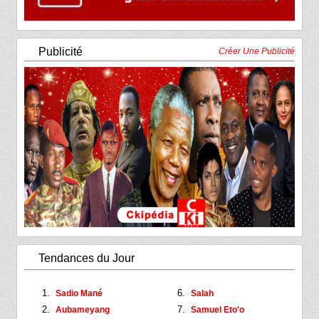
Publicité
Créer Une Publicité
Tendances du Jour
Sadio Mané
Salah
Aubameyang
Samuel Eto'o