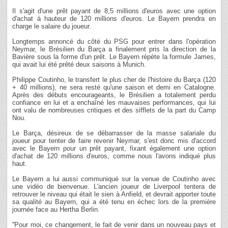
Il s'agit d'une prêt payant de 8,5 millions d'euros avec une option
d'achat à hauteur de 120 millions d'euros. Le Bayern prendra en
charge le salaire du joueur.
Longtemps annoncé du côté du PSG pour entrer dans l'opération
Neymar, le Brésilien du Barça a finalement pris la direction de la
Bavière sous la forme d'un prêt. Le Bayern répète la formule James,
qui avait lui été prêté deux saisons à Munich.
Philippe Coutinho, le transfert le plus cher de l'histoire du Barça (120
+ 40 millions), ne sera resté qu'une saison et demi en Catalogne.
Après des débuts encourageants, le Brésilien a totalement perdu
confiance en lui et a enchaîné les mauvaises performances, qui lui
ont valu de nombreuses critiques et des sifflets de la part du Camp
Nou.
Le Barça, désireux de se débarrasser de la masse salariale du
joueur pour tenter de faire revenir Neymar, s'est donc mis d'accord
avec le Bayern pour un prêt payant, fixant également une option
d'achat de 120 millions d'euros, comme nous l'avons indiqué plus
haut.
Le Bayern a lui aussi communiqué sur la venue de Coutinho avec
une vidéo de bienvenue. L'ancien joueur de Liverpool tentera de
retrouver le niveau qui était le sien à Anfield, et devrait apporter toute
sa qualité au Bayern, qui a été tenu en échec lors de la première
journée face au Hertha Berlin.
''Pour moi, ce changement, le fait de venir dans un nouveau pays et