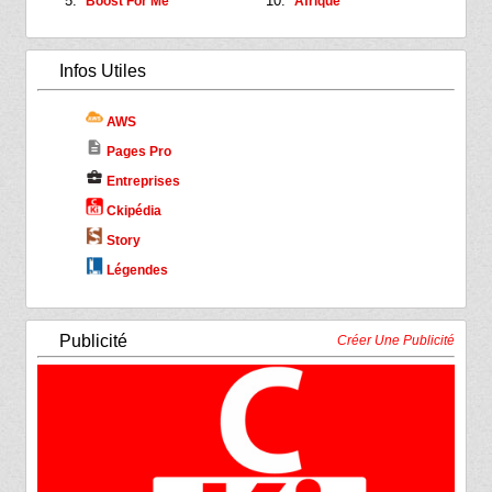
Boost For Me
Afrique
Infos Utiles
AWS
description
Pages Pro
business_center
Entreprises
Ckipédia
Story
Légendes
Publicité
Créer Une Publicité