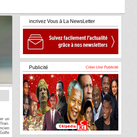
incrivez Vous à La NewsLetter
Publicité
Créer Une Publicité
er un
'Iran.
ancien
Golfe