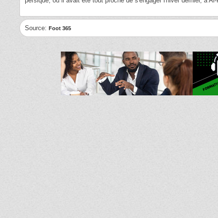
persique, où il avait été tout proche de s'engager l'hiver dernier, à A
Source:
Foot 365