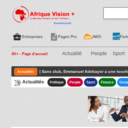
business_center
description
Entreprises
Pages Pro
AWS
Parl
Actualité
People
Sport
AV+ - Page d'accueil
| Sans club, Emmanuel Adebayor a une touch
Actualités
Actualités
Politique
People
Sport
Finance
Gosp