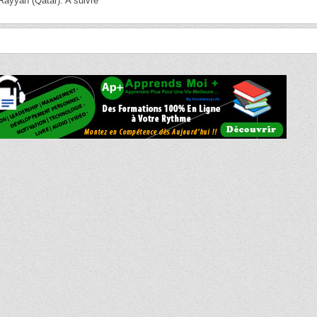
l-Rayyan (Qatar). A suivre