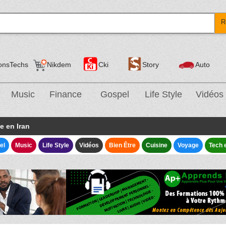
R
onsTechs
Nikdem
Cki
Story
Auto
Music
Finance
Gospel
Life Style
Vidéos
e en Iran
el
Music
Life Style
Vidéos
Bien Être
Cuisine
Voyage
Tech 