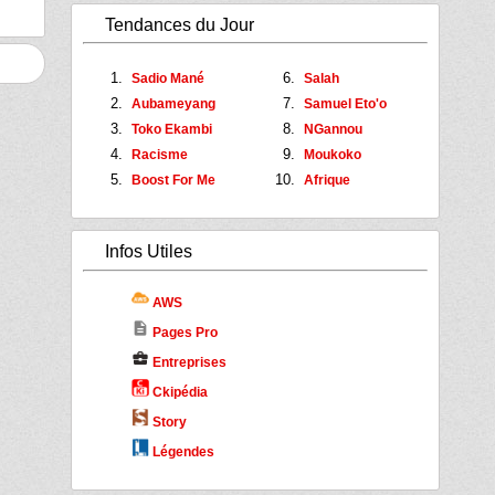
Tendances du Jour
Sadio Mané
Salah
Aubameyang
Samuel Eto'o
Toko Ekambi
NGannou
Racisme
Moukoko
Boost For Me
Afrique
Infos Utiles
AWS
description
Pages Pro
business_center
Entreprises
Ckipédia
Story
Légendes