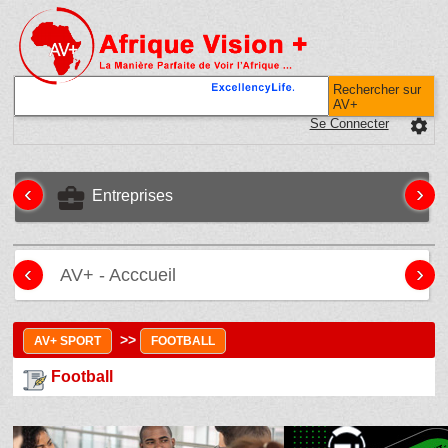
Rechercher sur
AV+
Se Connecter
settings
‹
›
business_center
Entreprises
‹
›
AV+ - Acccueil
>>
AV+ SPORT
FOOTBALL
Football