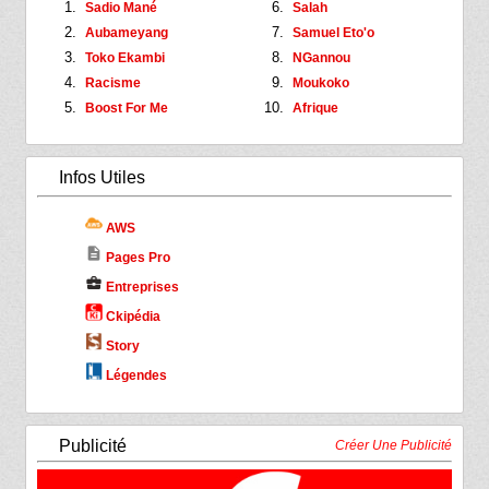
Sadio Mané
Salah
Aubameyang
Samuel Eto'o
Toko Ekambi
NGannou
Racisme
Moukoko
Boost For Me
Afrique
Infos Utiles
AWS
description
Pages Pro
business_center
Entreprises
Ckipédia
Story
Légendes
Publicité
Créer Une Publicité