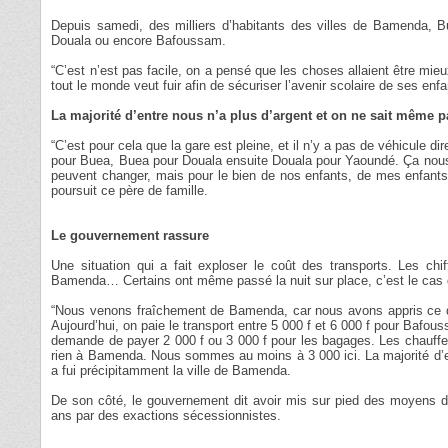
Depuis samedi, des milliers d’habitants des villes de Bamenda, B
Douala ou encore Bafoussam.
“C’est n’est pas facile, on a pensé que les choses allaient être mie
tout le monde veut fuir afin de sécuriser l’avenir scolaire de ses en
La majorité d’entre nous n’a plus d’argent et on ne sait même p
“C’est pour cela que la gare est pleine, et il n’y a pas de véhicule
pour Buea, Buea pour Douala ensuite Douala pour Yaoundé. Ça nous a
peuvent changer, mais pour le bien de nos enfants, de mes enfants,
poursuit ce père de famille.
Le gouvernement rassure
Une situation qui a fait exploser le coût des transports. Les c
Bamenda… Certains ont même passé la nuit sur place, c’est le cas 
“Nous venons fraîchement de Bamenda, car nous avons appris ce qui
Aujourd’hui, on paie le transport entre 5 000 f et 6 000 f pour Bafo
demande de payer 2 000 f ou 3 000 f pour les bagages. Les chauffeur
rien à Bamenda. Nous sommes au moins à 3 000 ici. La majorité d’en
a fui précipitamment la ville de Bamenda.
De son côté, le gouvernement dit avoir mis sur pied des moyens de
ans par des exactions sécessionnistes.