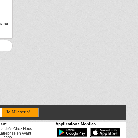
nviron
Je M'inscris!
ient
Applications Mobiles
ublicités Chez Nous
Entreprise en Avant