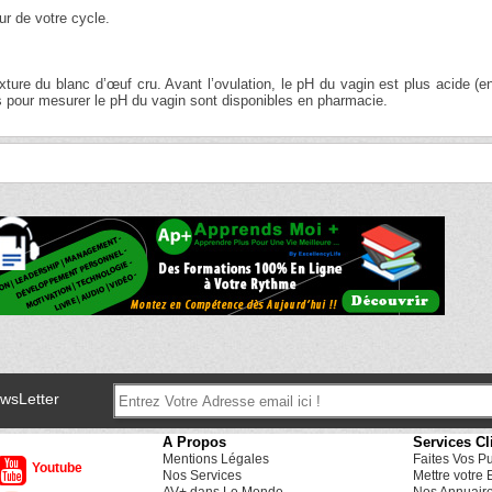
ur de votre cycle.
exture du blanc d’œuf cru. Avant l’ovulation, le pH du vagin est plus acide (e
sts pour mesurer le pH du vagin sont disponibles en pharmacie.
ewsLetter
A Propos
Services Cl
Mentions Légales
Faites Vos P
Youtube
Nos Services
Mettre votre 