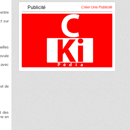
Publicité
Créer Une Publicité
 entre
ct sur
uelles
 ovule
e avec
 et de
ut des
ine en