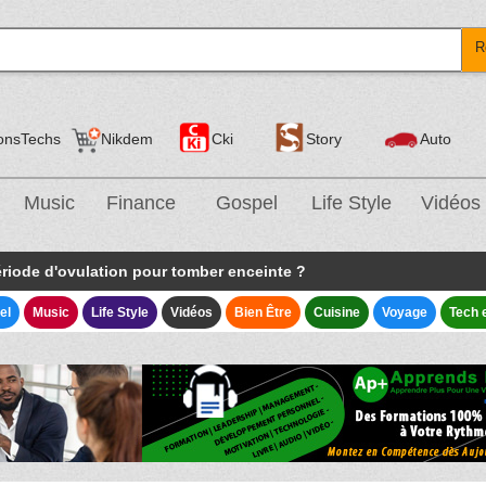
R
onsTechs
Nikdem
Cki
Story
Auto
Music
Finance
Gospel
Life Style
Vidéos
ériode d'ovulation pour tomber enceinte ?
el
Music
Life Style
Vidéos
Bien Être
Cuisine
Voyage
Tech 