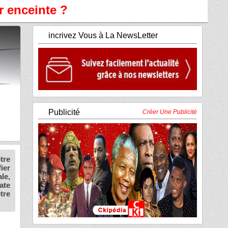
r enceinte ?
incrivez Vous à La NewsLetter
Publicité
Créer Une Publicité
tre
ier
le,
ate
tre