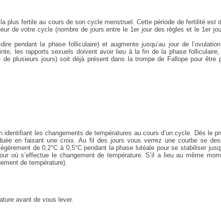
la plus fertile au cours de son cycle menstruel. Cette période de fertilité est 
gueur de votre cycle (nombre de jours entre le 1er jour des règles et le 1er jo
dire pendant la phase folliculaire) et augmente jusqu’au jour de l’ovulatio
e, les rapports sexuels doivent avoir lieu à la fin de la phase folliculaire,
 de plusieurs jours) soit déjà présent dans la trompe de Fallope pour être 
n identifiant les changements de températures au cours d’un cycle. Dès le p
aduée en faisant une croix. Au fil des jours vous verrez une courbe se des
légèrement de 0,2°C à 0,5°C pendant la phase lutéale pour se stabiliser jusq
e jour où s’effectue le changement de température. S’il a lieu au même mom
ngement de température).
ature avant de vous lever.