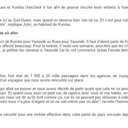
uea et Kumba cherchent à fuir afin de pouvoir inscrire leurs enfants à Yao
ux ici au Sud-Ouest, mais quand on observe bien rien ne va. Et c’est pour ce
fants”, explique John, un habitant de Kumba.
as où aller
 direct de Kumba pour Yaoundé ou Buea pour Yaoundé. Il faut d’abord partir de
ffecte beaucoup. Pour la rentrée, il reste une semaine, peut-être que les 
 je préfère les ramener à Yaoundé car ils ont commencé là-bas l’année dern
hiffres font état de 7 000 à 10 mille passagers dans les agences de voya
d’un voyageur que nous avons rencontré sur place.
 allait se passer et nous avons décidé de partir avant que cela ne se prod
ussam. Et quand vous avez un petit sac de tapioca avec vous et vos habits, o
s nous ont dit qu’ils font comme ça, car ils ne peuvent pas retourner à vid
tre nous n’a plus d’argent et on ne sait même pas où aller”, raconte l’homm
 sécurité pour une rentrée effective dans cette partie du pays secouée dep