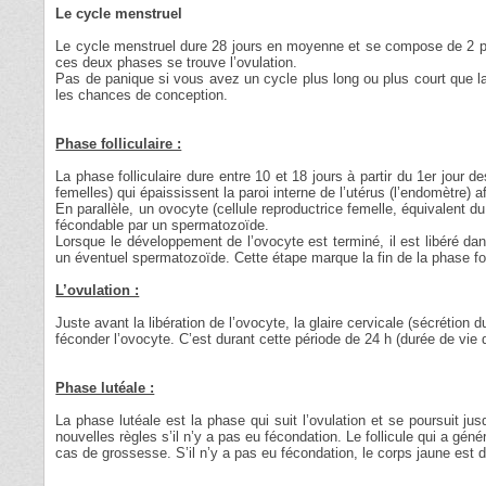
Le cycle menstruel
Le cycle menstruel dure 28 jours en moyenne et se compose de 2 phase
ces deux phases se trouve l’ovulation.
Pas de panique si vous avez un cycle plus long ou plus court que l
les chances de conception.
Phase folliculaire :
La phase folliculaire dure entre 10 et 18 jours à partir du 1er jour
femelles) qui épaississent la paroi interne de l’utérus (l’endomètre) af
En parallèle, un ovocyte (cellule reproductrice femelle, équivalent 
fécondable par un spermatozoïde.
Lorsque le développement de l’ovocyte est terminé, il est libéré da
un éventuel spermatozoïde. Cette étape marque la fin de la phase folli
L’ovulation :
Juste avant la libération de l’ovocyte, la glaire cervicale (sécrétion
féconder l’ovocyte. C’est durant cette période de 24 h (durée de vi
Phase lutéale :
La phase lutéale est la phase qui suit l’ovulation et se poursuit ju
nouvelles règles s’il n’y a pas eu fécondation. Le follicule qui a gé
cas de grossesse. S’il n’y a pas eu fécondation, le corps jaune est d