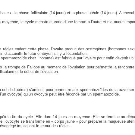
s : la phase folliculaire (14 jours) et la phase lutéale (14 jours). A cheval
a moyenne, le cycle menstruel varie d’une femme a l’autre et n’a aucun impa
 des règles.endant cette phase, l’ovaire produit des œstrogènes (hormones sex
in d’accueillir le futur embryon s’il y a fécondation.
du spermatozoïde chez l’homme) est fabriqué par l’ovaire pour enfin devenir un
ns la trompe de Fallope au moment de l’ovulation pour permettre la rencontr
culaire et le début de l’ovulation.
 du col de l’utérus) s’amincit pour permettre aux spermatozoïdes de la traverser
e d’un ovocyte) qu’un ovocyte peut être fécondé par un spermatozoïde.
squ’à la fin du cycle. Elle dure 14 jours en moyenne. Elle se termine au déb
néré l’ovocyte se transforme en « corps jaune » pour préparer la muqueuse utér
ésagrégé impliquant le retour des règles.