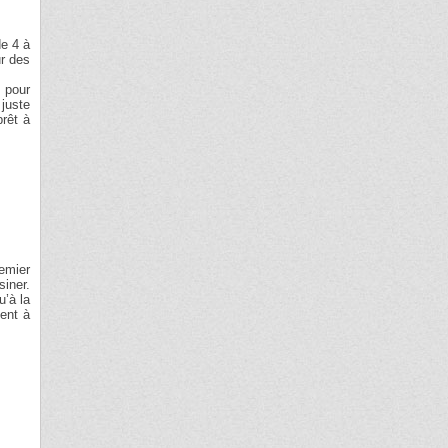
de 4 à
ur des
n pour
 juste
prêt à
remier
siner.
u’à la
ent à