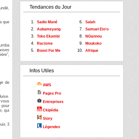
Tendances du Jour
undé,
la que
Sadio Mané
Salah
Aubameyang
Samuel Eto'o
Toko Ekambi
NGannou
Racisme
Moukoko
 Kumba
choses
Boost For Me
Afrique
ière”,
Infos Utiles
ge de
AWS
description
Pages Pro
uise.
business_center
n vous
Entreprises
e pour
e, qui
Ckipédia
Story
uis 3
Légendes