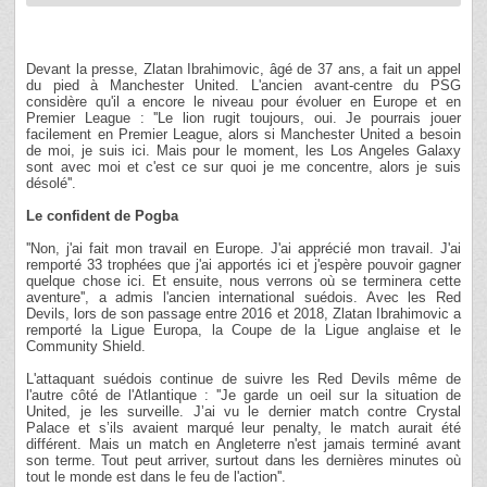
Devant la presse, Zlatan Ibrahimovic, âgé de 37 ans, a fait un appel
du pied à Manchester United. L'ancien avant-centre du PSG
considère qu'il a encore le niveau pour évoluer en Europe et en
Premier League : ''Le lion rugit toujours, oui. Je pourrais jouer
facilement en Premier League, alors si Manchester United a besoin
de moi, je suis ici. Mais pour le moment, les Los Angeles Galaxy
sont avec moi et c'est ce sur quoi je me concentre, alors je suis
désolé''.
Le confident de Pogba
''Non, j'ai fait mon travail en Europe. J'ai apprécié mon travail. J'ai
remporté 33 trophées que j'ai apportés ici et j'espère pouvoir gagner
quelque chose ici. Et ensuite, nous verrons où se terminera cette
aventure'', a admis l'ancien international suédois. Avec les Red
Devils, lors de son passage entre 2016 et 2018, Zlatan Ibrahimovic a
remporté la Ligue Europa, la Coupe de la Ligue anglaise et le
Community Shield.
L'attaquant suédois continue de suivre les Red Devils même de
l'autre côté de l'Atlantique : ''Je garde un oeil sur la situation de
United, je les surveille. J’ai vu le dernier match contre Crystal
Palace et s’ils avaient marqué leur penalty, le match aurait été
différent. Mais un match en Angleterre n'est jamais terminé avant
son terme. Tout peut arriver, surtout dans les dernières minutes où
tout le monde est dans le feu de l'action''.