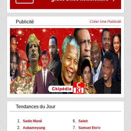
Publicité
Créer Une Publicité
Tendances du Jour
Sadio Mané
Salah
Aubameyang
Samuel Eto'o