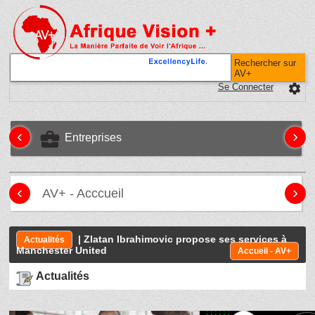
Rechercher sur
AV+
Se Connecter
settings
‹
›
business_center
Entreprises
‹
›
AV+ - Acccueil
| Zlatan Ibrahimovic propose ses services à
Actualités
Manchester United
Accueil - AV+
Actualités