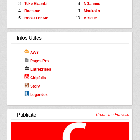
Toko Ekambi
NGannou
Racisme
Moukoko
Boost For Me
Afrique
Infos Utiles
AWS
description
Pages Pro
business_center
Entreprises
Ckipédia
Story
Légendes
Publicité
Créer Une Publicité