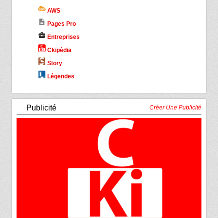
AWS
description
Pages Pro
business_center
Entreprises
Ckipédia
Story
Légendes
Publicité
Créer Une Publicité