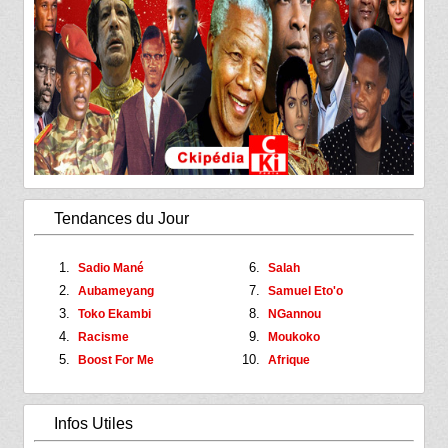
Tendances du Jour
Sadio Mané
Salah
Aubameyang
Samuel Eto'o
Toko Ekambi
NGannou
Racisme
Moukoko
Boost For Me
Afrique
Infos Utiles