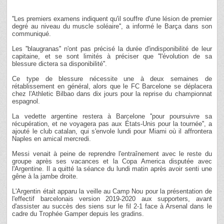
''Les premiers examens indiquent qu'il souffre d'une lésion de premier
degré au niveau du muscle soléaire'', a informé le Barça dans son
communiqué.
Les ''blaugranas'' n'ont pas précisé la durée d'indisponibilité de leur
capitaine, et se sont limités à préciser que ''l'évolution de sa
blessure dictera sa disponibilité''.
Ce type de blessure nécessite une à deux semaines de
rétablissement en général, alors que le FC Barcelone se déplacera
chez l'Athletic Bilbao dans dix jours pour la reprise du championnat
espagnol.
La vedette argentine restera à Barcelone ''pour poursuivre sa
récupération, et ne voyagera pas aux États-Unis pour la tournée'', a
ajouté le club catalan, qui s'envole lundi pour Miami où il affrontera
Naples en amical mercredi.
Messi venait à peine de reprendre l'entraînement avec le reste du
groupe après ses vacances et la Copa America disputée avec
l'Argentine. Il a quitté la séance du lundi matin après avoir senti une
gêne à la jambe droite.
L'Argentin était apparu la veille au Camp Nou pour la présentation de
l'effectif barcelonais version 2019-2020 aux supporters, avant
d'assister au succès des siens sur le fil 2-1 face à Arsenal dans le
cadre du Trophée Gamper depuis les gradins.