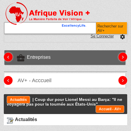
Rechercher sur
AV+
Se Connecter
settings
‹
›
business_center
Entreprises
‹
›
AV+ - Acccueil
| Coup dur pour Lionel Messi au Barça: ''Il ne
Actualités
voyagera pas pour la tournée aux États-Unis''
Accueil - AV+
Actualités