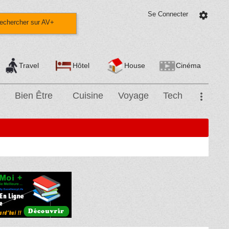
Se Connecter
settings
echercher sur AV+
Travel
Hôtel
House
Cinéma
Bien Être
Cuisine
Voyage
Tech
more_vert