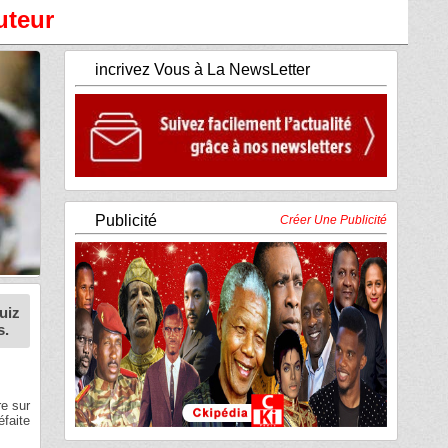
uteur
incrivez Vous à La NewsLetter
Publicité
Créer Une Publicité
uiz
s.
re sur
éfaite