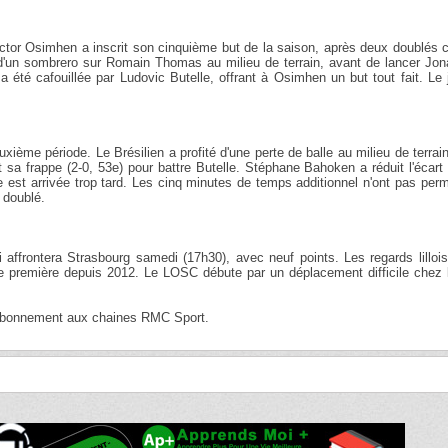
ictor Osimhen a inscrit son cinquième but de la saison, après deux doublés 
 d'un sombrero sur Romain Thomas au milieu de terrain, avant de lancer Jon
a été cafouillée par Ludovic Butelle, offrant à Osimhen un but tout fait. Le
xième période. Le Brésilien a profité d'une perte de balle au milieu de terrai
nt sa frappe (2-0, 53e) pour battre Butelle. Stéphane Bahoken a réduit l'écart
e est arrivée trop tard. Les cinq minutes de temps additionnel n'ont pas per
 doublé.
 affrontera Strasbourg samedi (17h30), avec neuf points. Les regards lilloi
e première depuis 2012. Le LOSC débute par un déplacement difficile chez l
'abonnement aux chaines RMC Sport.