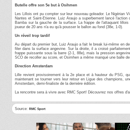
Butelle offre son 5e but à Osihmen
Les Lillois ont pu compter sur leur nouveau goleador. Le Nigérian V
Nantes et Saint-Etienne. Luiz Araujo a superbement lancé l'action
Bamba sur la gauche de la surface. La frappe de l'attaquant lillois 
joueur de 20 ans n'a eu qu'à pousser le ballon au fond (38e, 1-0).
Un réveil trop tardif
Au départ du premier but, Luiz Araujo a fait le break lui-même en deu
filer dans la surface angevine. Sur la droite, il a croisé parfaiteme
frappe puissante sous la barre (2-1, 88e), mais la pression angevin
SCO de recoller au score, et Osimhen a même manqué une balle de
Direction Amsterdam
Lille revient provisoirement à la 2e place et à hauteur du PSG, qui
maintenant se tourner vers leur retour en Ligue des champions, un
Amsterdam, demi-finaliste de la dernière édition.
La rencontre sera à vivre avec RMC Sport! Découvrez nos offres d
Source:
RMC Sport