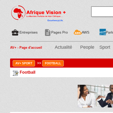
business_center
description
Entreprises
Pages Pro
AWS
Parl
Actualité
People
Sport
AV+ - Page d'accueil
>>
AV+ SPORT
FOOTBALL
Football