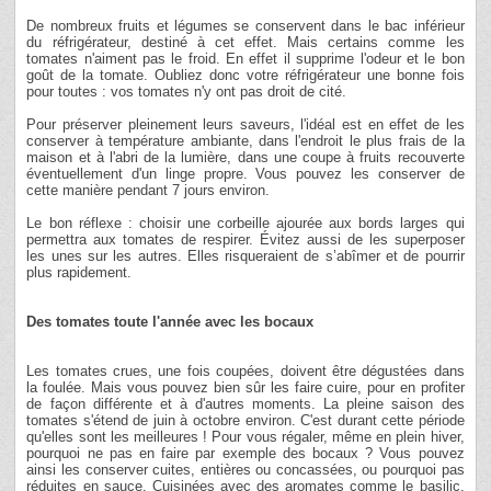
De nombreux fruits et légumes se conservent dans le bac inférieur
du réfrigérateur, destiné à cet effet. Mais certains comme les
tomates n'aiment pas le froid. En effet il supprime l'odeur et le bon
goût de la tomate. Oubliez donc votre réfrigérateur une bonne fois
pour toutes : vos tomates n'y ont pas droit de cité.
Pour préserver pleinement leurs saveurs, l'idéal est en effet de les
conserver à température ambiante, dans l'endroit le plus frais de la
maison et à l'abri de la lumière, dans une coupe à fruits recouverte
éventuellement d'un linge propre. Vous pouvez les conserver de
cette manière pendant 7 jours environ.
Le bon réflexe : choisir une corbeille ajourée aux bords larges qui
permettra aux tomates de respirer. Évitez aussi de les superposer
les unes sur les autres. Elles risqueraient de s’abîmer et de pourrir
plus rapidement.
Des tomates toute l'année avec les bocaux
Les tomates crues, une fois coupées, doivent être dégustées dans
la foulée. Mais vous pouvez bien sûr les faire cuire, pour en profiter
de façon différente et à d'autres moments. La pleine saison des
tomates s'étend de juin à octobre environ. C'est durant cette période
qu'elles sont les meilleures ! Pour vous régaler, même en plein hiver,
pourquoi ne pas en faire par exemple des bocaux ? Vous pouvez
ainsi les conserver cuites, entières ou concassées, ou pourquoi pas
réduites en sauce. Cuisinées avec des aromates comme le basilic,