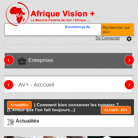
Rechercher sur
AV+
Se Connecter
settings
‹
›
business_center
Entreprises
‹
›
AV+ - Acccueil
| Comment bien conserver les tomates ?
Actualités
(L'erreur que l'on fait toujours...)
Accueil - AV+
Actualités