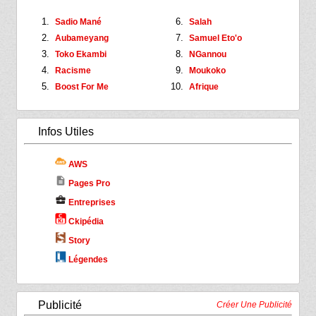
Sadio Mané
Salah
Aubameyang
Samuel Eto'o
Toko Ekambi
NGannou
Racisme
Moukoko
Boost For Me
Afrique
Infos Utiles
AWS
description
Pages Pro
business_center
Entreprises
Ckipédia
Story
Légendes
Publicité
Créer Une Publicité