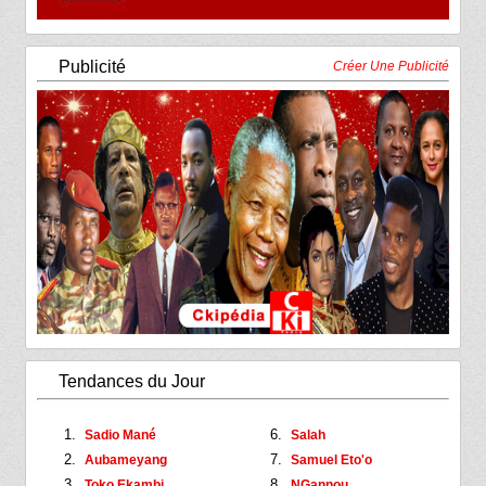
Publicité
Créer Une Publicité
Tendances du Jour
Sadio Mané
Salah
Aubameyang
Samuel Eto'o
Toko Ekambi
NGannou