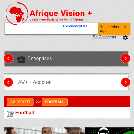
Rechercher sur
AV+
Se Connecter
settings
‹
›
business_center
Entreprises
‹
›
AV+ - Acccueil
>>
AV+ SPORT
FOOTBALL
Football