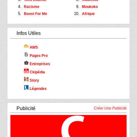
Racisme
Moukoko
Boost For Me
Afrique
Infos Utiles
AWS
description
Pages Pro
business_center
Entreprises
Ckipédia
Story
Légendes
Publicité
Créer Une Publicité