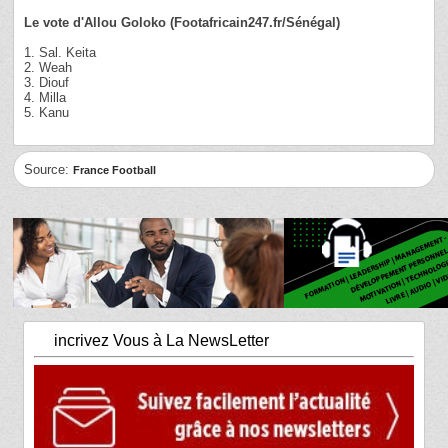
Le vote d'Allou Goloko (Footafricain247.fr/Sénégal)
1. Sal. Keita
2. Weah
3. Diouf
4. Milla
5. Kanu
Source:
France Football
incrivez Vous à La NewsLetter