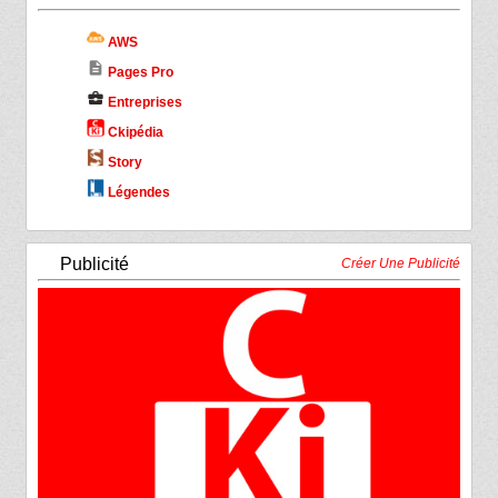
AWS
description
Pages Pro
business_center
Entreprises
Ckipédia
Story
Légendes
Publicité
Créer Une Publicité