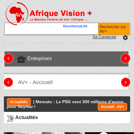
Rechercher sur
AV+
Se Connecter
settings
‹
›
business_center
Entreprises
‹
›
AV+ - Acccueil
| Mercato : Le PSG veut 300 millions d’euros
Actualités
pour Neymar !
Accueil - AV+
Actualités