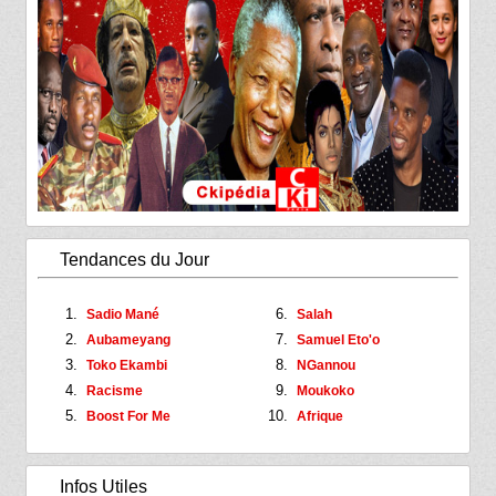
Tendances du Jour
Sadio Mané
Salah
Aubameyang
Samuel Eto'o
Toko Ekambi
NGannou
Racisme
Moukoko
Boost For Me
Afrique
Infos Utiles