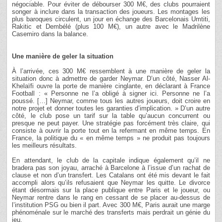
négociable. Pour éviter de débourser 300 M€, des clubs pourraient
songer à inclure dans la transaction des joueurs. Les montages les
plus baroques circulent, un jour en échange des Barcelonais Umtiti,
Rakitic et Dembélé (plus 100 M€), un autre avec le Madrilène
Casemiro dans la balance.
Une manière de geler la situation
À l’arrivée, ces 300 M€ ressemblent à une manière de geler la
situation donc à admettre de garder Neymar. D’un côté, Nasser Al-
Khelaïfi ouvre la porte de manière cinglante, en déclarant à France
Football : « Personne ne l’a obligé à signer ici. Personne ne l’a
poussé. […] Neymar, comme tous les autres joueurs, doit croire en
notre projet et donner toutes les garanties d’implication. » D’un autre
côté, le club pose un tarif sur la table qu’aucun concurrent ou
presque ne peut payer. Une stratégie pas forcément très claire, qui
consiste à ouvrir la porte tout en la refermant en même temps. En
France, la politique du « en même temps » ne produit pas toujours
les meilleurs résultats.
En attendant, le club de la capitale indique également qu’il ne
bradera pas son joyau, arraché à Barcelone à l’issue d’un rachat de
clause et non d’un transfert. Les Catalans ont été mis devant le fait
accompli alors qu’ils refusaient que Neymar les quitte. Le divorce
étant désormais sur la place publique entre Paris et le joueur, ou
Neymar rentre dans le rang en cessant de se placer au-dessus de
l’institution PSG ou bien il part. Avec 300 M€, Paris aurait une marge
phénoménale sur le marché des transferts mais perdrait un génie du
jeu.