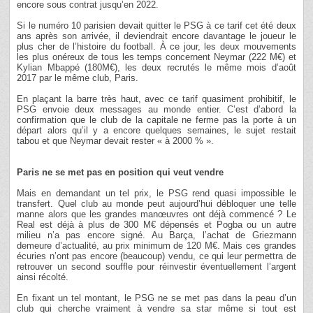
encore sous contrat jusqu’en 2022.
Si le numéro 10 parisien devait quitter le PSG à ce tarif cet été deux
ans après son arrivée, il deviendrait encore davantage le joueur le
plus cher de l’histoire du football. À ce jour, les deux mouvements
les plus onéreux de tous les temps concernent Neymar (222 M€) et
Kylian Mbappé (180M€), les deux recrutés le même mois d’août
2017 par le même club, Paris.
En plaçant la barre très haut, avec ce tarif quasiment prohibitif, le
PSG envoie deux messages au monde entier. C’est d’abord la
confirmation que le club de la capitale ne ferme pas la porte à un
départ alors qu’il y a encore quelques semaines, le sujet restait
tabou et que Neymar devait rester « à 2000 % ».
Paris ne se met pas en position qui veut vendre
Mais en demandant un tel prix, le PSG rend quasi impossible le
transfert. Quel club au monde peut aujourd’hui débloquer une telle
manne alors que les grandes manœuvres ont déjà commencé ? Le
Real est déjà à plus de 300 M€ dépensés et Pogba ou un autre
milieu n’a pas encore signé. Au Barça, l’achat de Griezmann
demeure d’actualité, au prix minimum de 120 M€. Mais ces grandes
écuries n’ont pas encore (beaucoup) vendu, ce qui leur permettra de
retrouver un second souffle pour réinvestir éventuellement l’argent
ainsi récolté.
En fixant un tel montant, le PSG ne se met pas dans la peau d’un
club qui cherche vraiment à vendre sa star même si tout est