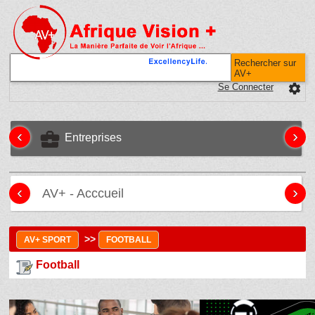
Rechercher sur
AV+
Se Connecter
settings
‹
›
business_center
Entreprises
‹
›
AV+ - Acccueil
>>
AV+ SPORT
FOOTBALL
Football