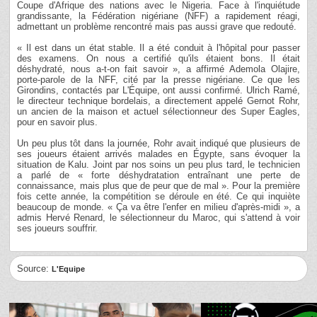
Coupe d'Afrique des nations avec le Nigeria. Face à l'inquiétude
grandissante, la Fédération nigériane (NFF) a rapidement réagi,
admettant un problème rencontré mais pas aussi grave que redouté.
« Il est dans un état stable. Il a été conduit à l'hôpital pour passer
des examens. On nous a certifié qu'ils étaient bons. Il était
déshydraté, nous a-t-on fait savoir », a affirmé Ademola Olajire,
porte-parole de la NFF, cité par la presse nigériane. Ce que les
Girondins, contactés par L'Équipe, ont aussi confirmé. Ulrich Ramé,
le directeur technique bordelais, a directement appelé Gernot Rohr,
un ancien de la maison et actuel sélectionneur des Super Eagles,
pour en savoir plus.
Un peu plus tôt dans la journée, Rohr avait indiqué que plusieurs de
ses joueurs étaient arrivés malades en Égypte, sans évoquer la
situation de Kalu. Joint par nos soins un peu plus tard, le technicien
a parlé de « forte déshydratation entraînant une perte de
connaissance, mais plus que de peur que de mal ». Pour la première
fois cette année, la compétition se déroule en été. Ce qui inquiète
beaucoup de monde. « Ça va être l'enfer en milieu d'après-midi », a
admis Hervé Renard, le sélectionneur du Maroc, qui s'attend à voir
ses joueurs souffrir.
Source:
L'Equipe