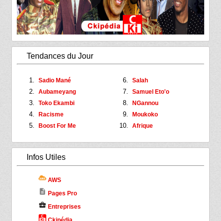
Tendances du Jour
Sadio Mané
Salah
Aubameyang
Samuel Eto'o
Toko Ekambi
NGannou
Racisme
Moukoko
Boost For Me
Afrique
Infos Utiles
AWS
description
Pages Pro
business_center
Entreprises
Ckipédia