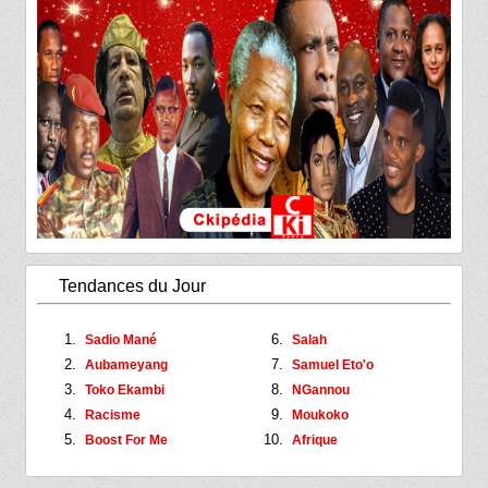
Tendances du Jour
Sadio Mané
Salah
Aubameyang
Samuel Eto'o
Toko Ekambi
NGannou
Racisme
Moukoko
Boost For Me
Afrique