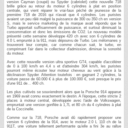
version Cayman (coupé) ou Spyder (cabriolet) cette nouvelle 718
brille grâce au retour du moteur 6 cylindres à plat en position
centrale, qui vient réparer le vrai-faux péché de jeunesse de la
première 718 de 2016 qui n'avait que 4 cylindres. Les puristes
avaient un peu râlé malgré la puissance de 300 ou 350 ch en version
S, mais le service marketing de la marque avait répondu que le
Turbo apportait suffisamment de puissance, et surtout diminuait la
consommation et donc les émissions de CO2. Le nouveau modèle
présenté cette semaine développe 420 ch avec son 6 cylindres de
4.0 L emprunté à la 911, mais dépourvu de Turbo. Les mélomanes y
trouveront leur compte, car comme chacun sait, le turbo, en
comprimant l'air dans le collecteur d'admission, diminue la sonorité
du moteur.
Avec cette nouvelle version ultra sportive GT4, capable d'accélérer
de 0 à 100 km/h en 4,4 s et d'atteindre 304 km/h, les puristes
pourront même écouter leur moteur cheveux au vent grâce à la
déclinaison Spyder. Attention toutefois : en gagnant 2 cylindres, la
voiture passe de 60.000 € à plus de 100.000 €, soit presque le prix
d'une 911 de… 400 ch.
Les plus cultivés se souviendront alors que la Porsche 914 apparue
en 1969 avait connu exactement le destin. A l'époque, cette stricte 2
places à moteur central, développée avec l'aide de Volkswagen,
empruntait une version gonflée à 1,7L et 80 ch du 4 cylindres à plat
de la Coccinelle.
Comme sur la 718, Porsche avait dû rapidement proposer une
version 6 cylindres de la 914, avec le moteur 2.0 L 110 ch de la
911T, une voiture tellement performante qu'elle a fini 3e au rallye