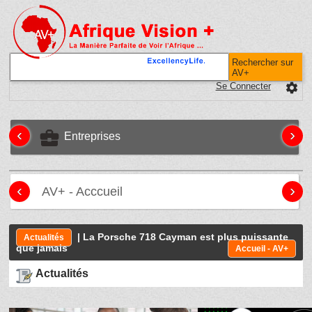
Rechercher sur
AV+
Se Connecter
settings
‹
›
business_center
Entreprises
‹
›
AV+ - Acccueil
| La Porsche 718 Cayman est plus puissante
Actualités
que jamais
Accueil - AV+
Actualités