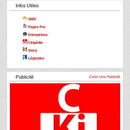
Infos Utiles
AWS
description
Pages Pro
business_center
Entreprises
Ckipédia
Story
Légendes
Publicité
Créer Une Publicité