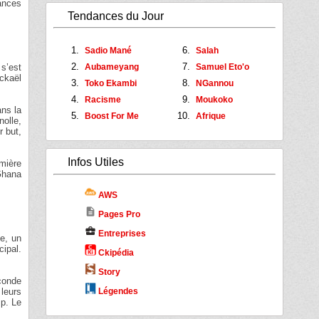
yances
Tendances du Jour
Sadio Mané
Salah
s’est
Aubameyang
Samuel Eto'o
ckaël
Toko Ekambi
NGannou
Racisme
Moukoko
ans la
Boost For Me
Afrique
nolle,
r but,
Infos Utiles
emière
 Ghana
AWS
description
Pages Pro
business_center
Entreprises
e, un
cipal.
Ckipédia
Story
econde
 leurs
Légendes
mp. Le