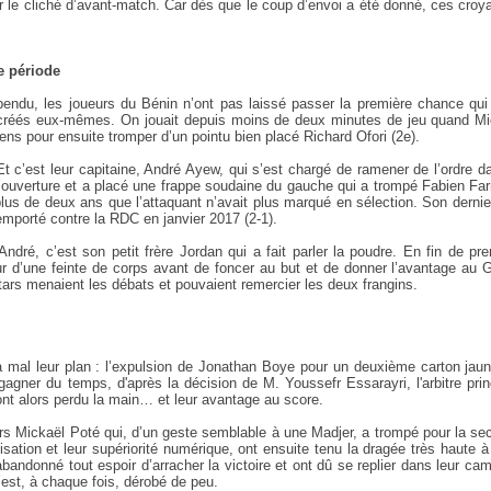
r le cliché d’avant-match. Car dès que le coup d’envoi a été donné, ces cro
e période
endu, les joueurs du Bénin n’ont pas laissé passer la première chance qui 
nt créés eux-mêmes. On jouait depuis moins de deux minutes de jeu quand Mi
ens pour ensuite tromper d’un pointu bien placé Richard Ofori (2e).
. Et c’est leur capitaine, André Ayew, qui s’est chargé de ramener de l’ordre d
ouverture et a placé une frappe soudaine du gauche qui a trompé Fabien Far
t plus de deux ans que l’attaquant n’avait plus marqué en sélection. Son dernie
remporté contre la RDC en janvier 2017 (2-1).
ndré, c’est son petit frère Jordan qui a fait parler la poudre. En fin de pr
eur d’une feinte de corps avant de foncer au but et de donner l’avantage au
Stars menaient les débats et pouvaient remercier les deux frangins.
 mal leur plan : l’expulsion de Jonathan Boye pour un deuxième carton jaun
agner du temps, d'après la décision de M. Youssefr Essarayri, l'arbitre prin
t alors perdu la main… et leur avantage au score.
ers Mickaël Poté qui, d’un geste semblable à une Madjer, a trompé pour la s
lisation et leur supériorité numérique, ont ensuite tenu la dragée très haute à
ndonné tout espoir d’arracher la victoire et ont dû se replier dans leur ca
s’est, à chaque fois, dérobé de peu.