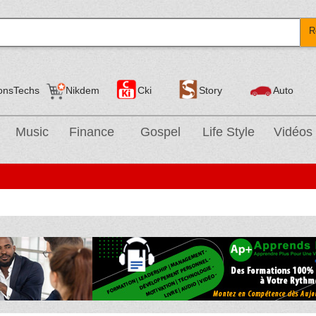
R
onsTechs
Nikdem
Cki
Story
Auto
Music
Finance
Gospel
Life Style
Vidéos