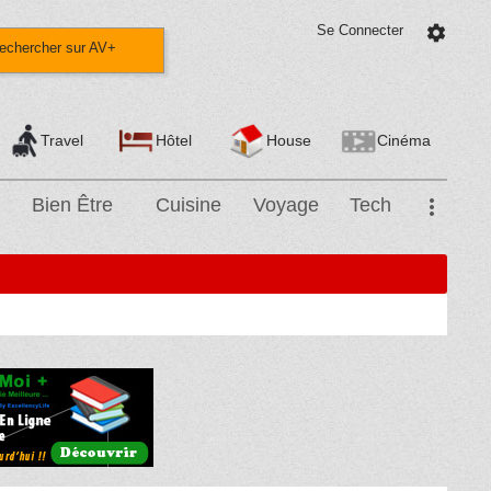
Se Connecter
settings
echercher sur AV+
Travel
Hôtel
House
Cinéma
Bien Être
Cuisine
Voyage
Tech
more_vert