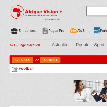
business_center
description
Entreprises
Pages Pro
AWS
Parl
Actualité
People
Sport
AV+ - Page d'accueil
>>
AV+ SPORT
FOOTBALL
Football