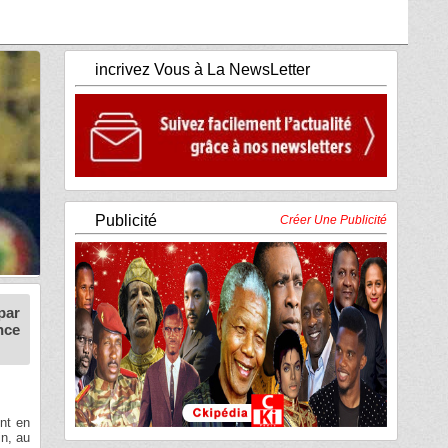
incrivez Vous à La NewsLetter
Publicité
Créer Une Publicité
par
nce
ent en
in, au