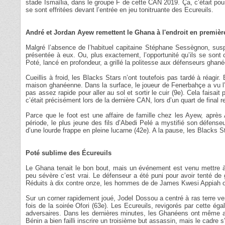
stade Ismaïlia, dans le groupe F de cette CAN 2019. Ça, c’était pou
se sont effritées devant l’entrée en jeu tonitruante des Ecureuils.
André et Jordan Ayew remettent le Ghana à l'endroit en premièr
Malgré l’absence de l’habituel capitaine Stéphane Sessègnon, susp
présentée à eux. Ou, plus exactement, l’opportunité qu’ils se so
Poté, lancé en profondeur, a grillé la politesse aux défenseurs ghané
Cueillis à froid, les Blacks Stars n’ont toutefois pas tardé à réagir
maison ghanéenne. Dans la surface, le joueur de Fenerbahçe a vu l’
pas assez rapide pour aller au sol et sortir le cuir (9e). Cela faisai
c’était précisément lors de la dernière CAN, lors d’un quart de final 
Parce que le foot est une affaire de famille chez les Ayew, après A
période, le plus jeune des fils d’Abedi Pelé a mystifié son défens
d’une lourde frappe en pleine lucarne (42e). A la pause, les Blacks 
Poté sublime des Écureuils
Le Ghana tenait le bon bout, mais un événement est venu mettre à
peu sévère c’est vrai. Le défenseur a été puni pour avoir tenté de g
Réduits à dix contre onze, les hommes de de James Kwesi Appiah on
Sur un corner rapidement joué, Jodel Dossou a centré à ras terre v
fois de la soirée Ofori (63e). Les Ecureuils, revigorés par cette éga
adversaires. Dans les dernières minutes, les Ghanéens ont même aba
Bénin a bien failli inscrire un troisième but assassin, mais le cadre 