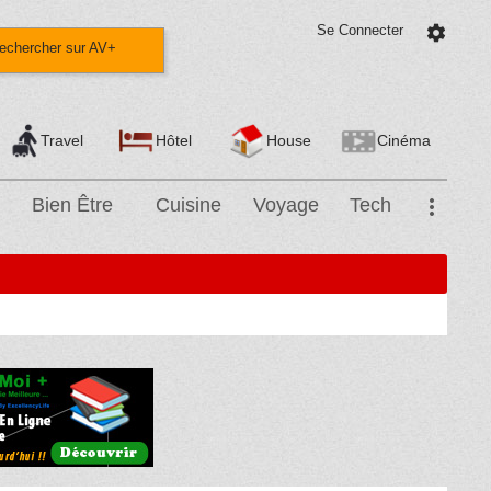
Se Connecter
settings
echercher sur AV+
Travel
Hôtel
House
Cinéma
Bien Être
Cuisine
Voyage
Tech
more_vert