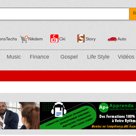
R
onsTechs
Nikdem
Cki
Story
Auto
Music
Finance
Gospel
Life Style
Vidéos