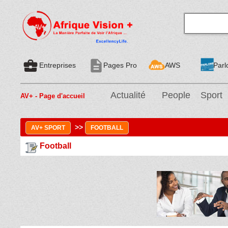
business_center
description
Entreprises
Pages Pro
AWS
Parl
Actualité
People
Sport
AV+ - Page d'accueil
>>
AV+ SPORT
FOOTBALL
Football