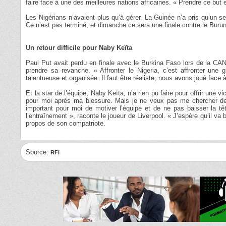
faire face à une des meilleures nations africaines. « Prendre ce but 
Les Nigérians n’avaient plus qu’à gérer. La Guinée n’a pris qu’un se
Ce n’est pas terminé, et dimanche ce sera une finale contre le Burundi
Un retour difficile pour Naby Keïta
Paul Put avait perdu en finale avec le Burkina Faso lors de la CAN 
prendre sa revanche. « Affronter le Nigeria, c’est affronter un
talentueuse et organisée. Il faut être réaliste, nous avons joué face 
Et la star de l’équipe, Naby Keïta, n’a rien pu faire pour offrir une vi
pour moi après ma blessure. Mais je ne veux pas me chercher des
important pour moi de motiver l’équipe et de ne pas baisser la tête
l’entraînement », raconte le joueur de Liverpool. « J’espère qu’il va
propos de son compatriote.
Source:
RFI