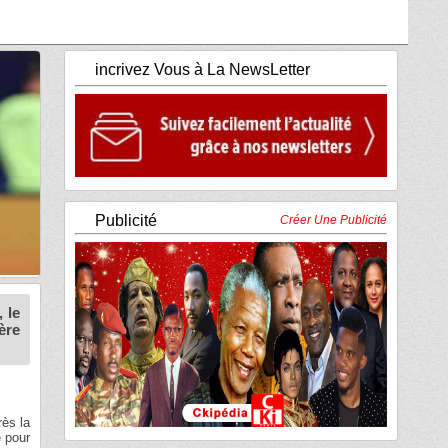
incrivez Vous à La NewsLetter
Publicité
Créer Une Publicité
 le
ère
rès la
e pour