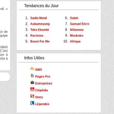
Tendances du Jour
ndi. «
Sadio Mané
Salah
Aubameyang
Samuel Eto'o
Toko Ekambi
NGannou
sir de
quipe
Racisme
Moukoko
Boost For Me
Afrique
vident
C’est
eurs à
Infos Utiles
oïta à
AWS
description
Pages Pro
business_center
Entreprises
Ckipédia
Story
Légendes