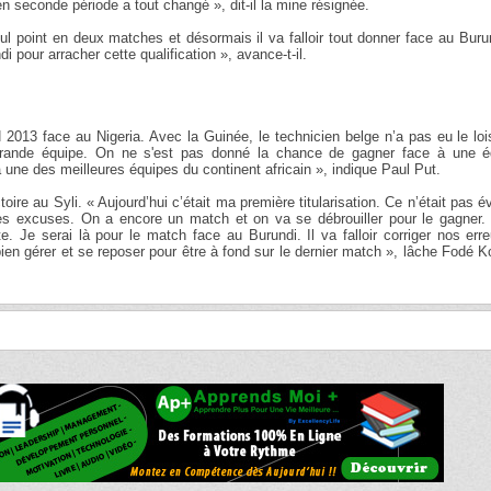
en seconde période a tout changé », dit-il la mine résignée.
ul point en deux matches et désormais il va falloir tout donner face au Buru
 pour arracher cette qualification », avance-t-il.
2013 face au Nigeria. Avec la Guinée, le technicien belge n’a pas eu le loi
e grande équipe. On ne s'est pas donné la chance de gagner face à une é
à une des meilleures équipes du continent africain », indique Paul Put.
ctoire au Syli. « Aujourd’hui c’était ma première titularisation. Ce n’était pas é
 excuses. On a encore un match et on va se débrouiller pour le gagner. 
. Je serai là pour le match face au Burundi. Il va falloir corriger nos err
 bien gérer et se reposer pour être à fond sur le dernier match », lâche Fodé K