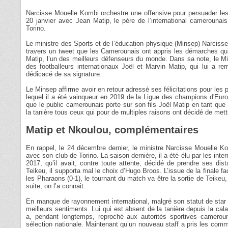
Narcisse Mouelle Kombi orchestre une offensive pour persuader les jo
20 janvier avec Jean Matip, le père de l’international camerounai
Torino.
Le ministre des Sports et de l’éducation physique (Minsep) Narcisse
travers un tweet que les Camerounais ont appris les démarches qu
Matip, l’un des meilleurs défenseurs du monde. Dans sa note, le Mi
des footballeurs internationaux Joël et Marvin Matip, qui lui a r
dédicacé de sa signature.
Le Minsep affirme avoir en retour adressé ses félicitations pour le
lequel il a été vainqueur en 2019 de la Ligue des champions d'Europ
que le public camerounais porte sur son fils Joël Matip en tant qu
la tanière tous ceux qui pour de multiples raisons ont décidé de mett
Matip et Nkoulou, complémentaires
En rappel, le 24 décembre dernier, le ministre Narcisse Mouelle Ko
avec son club de Torino. La saison dernière, il a été élu par les int
2017, qu’il avait, contre toute attente, décidé de prendre ses di
Teikeu, il supporta mal le choix d’Hugo Broos. L’issue de la finale f
les Pharaons (0-1), le tournant du match va être la sortie de Teikeu
suite, on l’a connait.
En manque de rayonnement international, malgré son statut de star à
meilleurs sentiments. Lui qui est absent de la tanière depuis la cal
a, pendant longtemps, reproché aux autorités sportives cameroun
sélection nationale. Maintenant qu’un nouveau staff a pris les comm