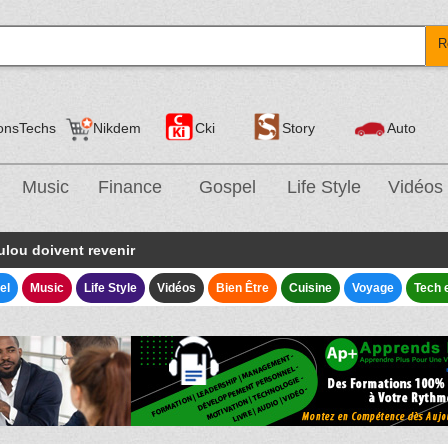
R
onsTechs
Nikdem
Cki
Story
Auto
Music
Finance
Gospel
Life Style
Vidéos
ulou doivent revenir
el
Music
Life Style
Vidéos
Bien Être
Cuisine
Voyage
Tech 