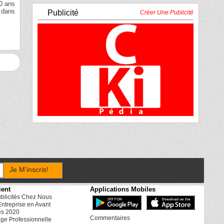
30 ans
t dans
Publicité
Créer Une Publicité
Je M'inscris!
ient
Applications Mobiles
ublicités Chez Nous
Entreprise en Avant
es 2020
Commentaires
ge Professionnelle