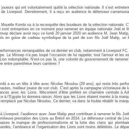
ueurs qui ont volontairement quitté la sélection nationale. Il s’est entreten
s de Liverpool. Dernièrement, il a reçu en audience le défenseur camerouna
 Mouelle Kombi va à la reconquête des boudeurs de la sélection nationale. C
i sont entreprises en ce moment pour ramener en équipe nationale Joël et M
nsep déclare avoir reçu ce lundi 20 janvier 2020 en audience M. Jean Matip
emis en guise de cadeau symbolique de la part de son fils Joël Matip, un b
s performances remarquables de ce dernier en club, notamment à Liverpool FC
e. Le Minsep n’a pas loupé l’occasion de lui rappeler, tout l'amour et les e
e Lion indomptable. N’est-ce pas là, une volonté du gouvernement de ramene
re entre parenthèse leurs carrières ?
mbi a eu un tête à tête avec Nicolas Nkoulou (29 ans), qui reste très perf
ernautes, meilleur joueur de son club. C’est après la campagne victorieuse de 
stances avec les Lions. Mécontent d’être préféré en charnière centrale à A
ace à l’Egypte lui donnera raison. Alors que les Lions étaient menés à la marq
, remplacé par Nicolas Nkoulou. Ce dernier, va dans la foulée rétablir la marq
 Liverpool, l’audience avec Jean Matip peut contribuer à ramener le fils Joë
amiteuse prestation des Lions au Brésil en 2014. Le défenseur central de Liv
aises le manque de professionnalisme et la lutte des clans qui plombaie
andes, l’ambiance et l’organisation des Lions sont moins délétères. Le dépar