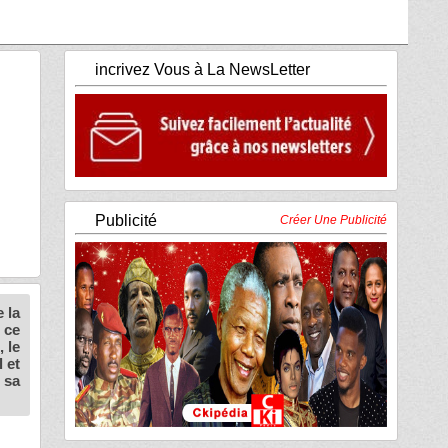
incrivez Vous à La NewsLetter
Publicité
Créer Une Publicité
 la
 ce
 le
 et
 sa