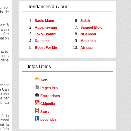
Tendances du Jour
u hier
is de
Sadio Mané
Salah
’est à
Aubameyang
Samuel Eto'o
arvin
, père
Toko Ekambi
NGannou
allon
Racisme
Moukoko
Boost For Me
Afrique
, avec
spoirs
r dans
Infos Utiles
AWS
ormant
description
Pages Pro
la Can
dolphe
business_center
Entreprises
ue par
ue. La
Ckipédia
Story
l à de
Légendes
erpool
nt la
t à la